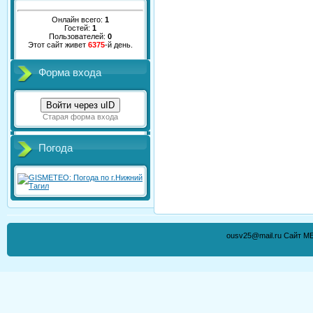
Онлайн всего:
1
Гостей:
1
Пользователей:
0
Этот сайт живет
6375
-й день.
Форма входа
Войти через uID
Старая форма входа
Погода
ousv25@mail.ru Сайт М