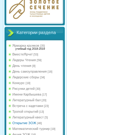
Категории раздела
Ярмарка кружков
[35]
учебный год 2018-2019
ВместеЯрче!
[53]
Лидеры Чтения
[59]
День чтения
[8]
День самоуправления
[16]
Лидерские сборы
[34]
Конкурс
[19]
Рисунки детей
[30]
Имени Карбышева
[17]
Литературный бал
[20]
Встреча с кадетами
[23]
Тропой открытий
[13]
Литературный квест
[5]
Открытие ЗОЖ
[46]
Математический турнир
[19]
Акция ЗОЖ
[16]