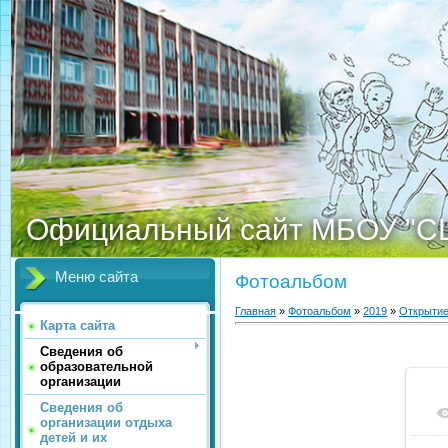
Официальный сайт МБОУ "С
Меню сайта
Фотоальбом
Главная
»
Фотоальбом
»
2019
»
Открыти
Карта сайта
Сведения об
образовательной
организации
Сведения об
организации отдыха
детей и их