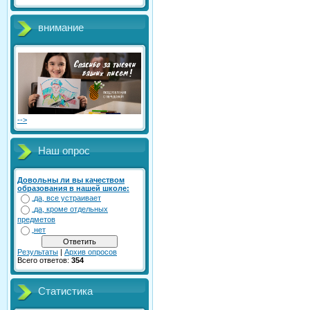
внимание
-->
Наш опрос
Довольны ли вы качеством
образования в нашей школе:
да, все устраивает
да, кроме отдельных
предметов
нет
Результаты
|
Архив опросов
Всего ответов:
354
Статистика