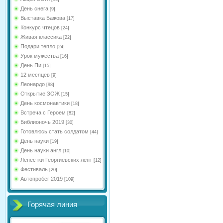
День снега
[9]
Выставка Бажова
[17]
Конкурс чтецов
[24]
Живая классика
[22]
Подари тепло
[24]
Урок мужества
[16]
День Пи
[15]
12 месяцев
[9]
Леонардо
[98]
Открытие ЗОЖ
[15]
День космонавтики
[18]
Встреча с Героем
[82]
Библионочь 2019
[30]
Готовлюсь стать солдатом
[44]
День науки
[19]
День науки англ
[10]
Лепестки Георгиевских лент
[12]
Фестиваль
[20]
Автопробег 2019
[109]
Горячая линия