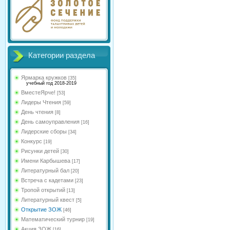
Категории раздела
Ярмарка кружков
[35]
учебный год 2018-2019
ВместеЯрче!
[53]
Лидеры Чтения
[59]
День чтения
[8]
День самоуправления
[16]
Лидерские сборы
[34]
Конкурс
[19]
Рисунки детей
[30]
Имени Карбышева
[17]
Литературный бал
[20]
Встреча с кадетами
[23]
Тропой открытий
[13]
Литературный квест
[5]
Открытие ЗОЖ
[46]
Математический турнир
[19]
Акция ЗОЖ
[16]