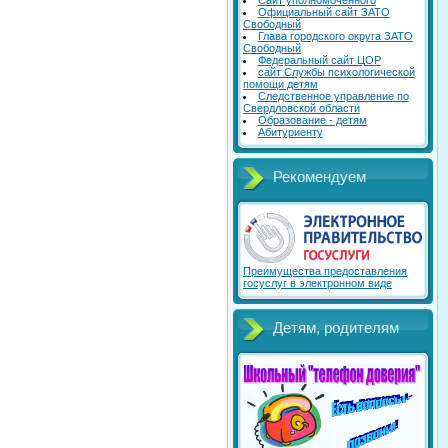
Сайт уполномоченного
Официальный сайт ЗАТО
Свободный
Глава городского округа ЗАТО
Свободный
Федеральный сайт ЦОР
сайт Службы психологической
помощи детям
Следственное управление по
Свердловской области
Образование - детям
Абитуриенту
Рекомендуем
Преимущества предоставления
госуслуг в электронном виде
Детям, родителям