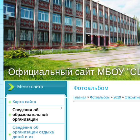
Официальный сайт МБОУ "С
Меню сайта
Фотоальбом
Главная
»
Фотоальбом
»
2019
»
Открыти
Карта сайта
Сведения об
образовательной
организации
Сведения об
организации отдыха
детей и их