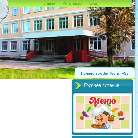
Главная
Регистрация
Вход
Приветствую Вас
Гость
|
RSS
Горячее питание