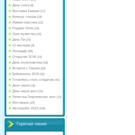
День снега
[9]
Выставка Бажова
[17]
Конкурс чтецов
[24]
Живая классика
[22]
Подари тепло
[24]
Урок мужества
[16]
День Пи
[15]
12 месяцев
[9]
Леонардо
[98]
Открытие ЗОЖ
[15]
День космонавтики
[18]
Встреча с Героем
[82]
Библионочь 2019
[30]
Готовлюсь стать солдатом
[44]
День науки
[19]
День науки англ
[10]
Лепестки Георгиевских лент
[12]
Фестиваль
[20]
Автопробег 2019
[109]
Горячая линия