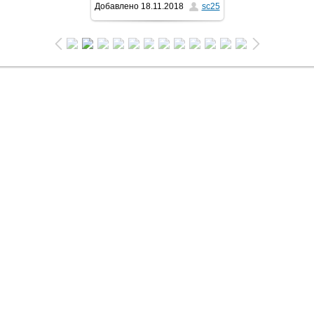
Добавлено
18.11.2018
sc25
1024x681
/ 124.9Kb