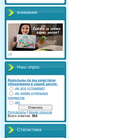
внимание
-->
Наш опрос
Довольны ли вы качеством
образования в нашей школе:
да, все устраивает
да, кроме отдельных
предметов
нет
Результаты
|
Архив опросов
Всего ответов:
354
Статистика