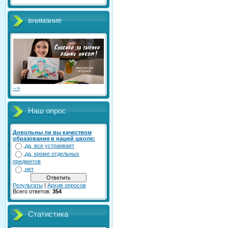
внимание
-->
Наш опрос
Довольны ли вы качеством
образования в нашей школе:
да, все устраивает
да, кроме отдельных
предметов
нет
Результаты
|
Архив опросов
Всего ответов:
354
Статистика