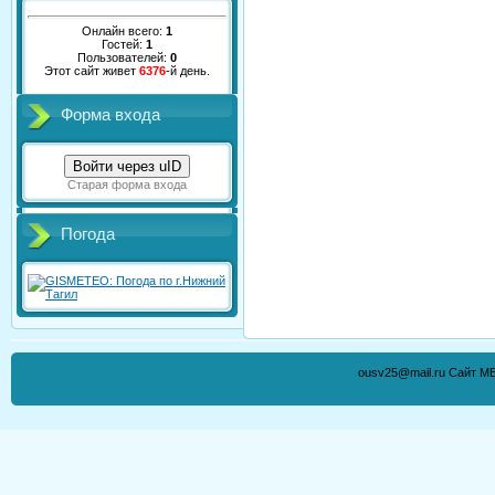
Онлайн всего:
1
Гостей:
1
Пользователей:
0
Этот сайт живет
6376
-й день.
Форма входа
Войти через uID
Старая форма входа
Погода
ousv25@mail.ru Сайт М