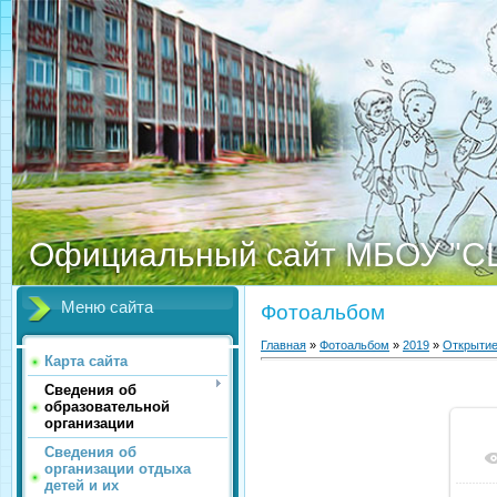
Официальный сайт МБОУ "С
Меню сайта
Фотоальбом
Главная
»
Фотоальбом
»
2019
»
Открыти
Карта сайта
Сведения об
образовательной
организации
Сведения об
организации отдыха
детей и их