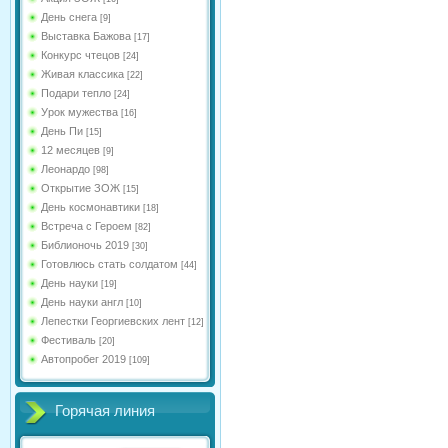
День снега
[9]
Выставка Бажова
[17]
Конкурс чтецов
[24]
Живая классика
[22]
Подари тепло
[24]
Урок мужества
[16]
День Пи
[15]
12 месяцев
[9]
Леонардо
[98]
Открытие ЗОЖ
[15]
День космонавтики
[18]
Встреча с Героем
[82]
Библионочь 2019
[30]
Готовлюсь стать солдатом
[44]
День науки
[19]
День науки англ
[10]
Лепестки Георгиевских лент
[12]
Фестиваль
[20]
Автопробег 2019
[109]
Горячая линия