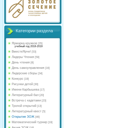
Категории раздела
Ярмарка кружков
[35]
учебный год 2018-2019
ВместеЯрче!
[53]
Лидеры Чтения
[59]
День чтения
[8]
День самоуправления
[16]
Лидерские сборы
[34]
Конкурс
[19]
Рисунки детей
[30]
Имени Карбышева
[17]
Литературный бал
[20]
Встреча с кадетами
[23]
Тропой открытий
[13]
Литературный квест
[5]
Открытие ЗОЖ
[46]
Математический турнир
[19]
Акция ЗОЖ
[16]