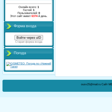
Онлайн всего:
1
Гостей:
1
Пользователей:
0
Этот сайт живет
6374
-й день.
Форма входа
Войти через uID
Старая форма входа
Погода
ousv25@mail.ru Сайт М