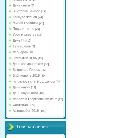
День снега
[9]
Выставка Бажова
[17]
Конкурс чтецов
[24]
Живая классика
[22]
Подари тепло
[24]
Урок мужества
[16]
День Пи
[15]
12 месяцев
[9]
Леонардо
[98]
Открытие ЗОЖ
[15]
День космонавтики
[18]
Встреча с Героем
[82]
Библионочь 2019
[30]
Готовлюсь стать солдатом
[44]
День науки
[19]
День науки англ
[10]
Лепестки Георгиевских лент
[12]
Фестиваль
[20]
Автопробег 2019
[109]
Горячая линия