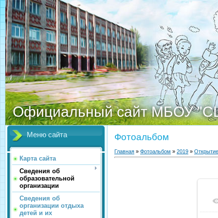
Официальный сайт МБОУ "С
Меню сайта
Фотоальбом
Главная
»
Фотоальбом
»
2019
»
Открыти
Карта сайта
Сведения об
образовательной
организации
Сведения об
организации отдыха
детей и их