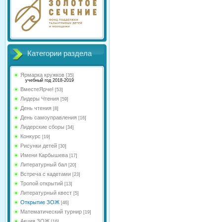
Категории раздела
Ярмарка кружков
[35]
учебный год 2018-2019
ВместеЯрче!
[53]
Лидеры Чтения
[59]
День чтения
[8]
День самоуправления
[16]
Лидерские сборы
[34]
Конкурс
[19]
Рисунки детей
[30]
Имени Карбышева
[17]
Литературный бал
[20]
Встреча с кадетами
[23]
Тропой открытий
[13]
Литературный квест
[5]
Открытие ЗОЖ
[46]
Математический турнир
[19]
Акция ЗОЖ
[16]