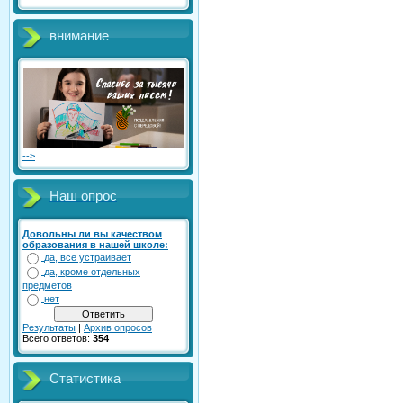
внимание
-->
Наш опрос
Довольны ли вы качеством
образования в нашей школе:
да, все устраивает
да, кроме отдельных
предметов
нет
Результаты
|
Архив опросов
Всего ответов:
354
Статистика