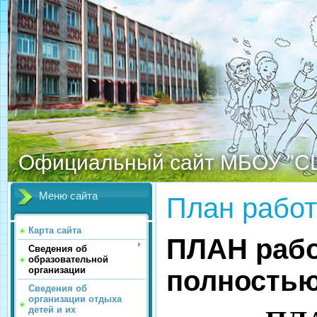
Официальный сайт МБОУ "С
Меню сайта
План рабо
Карта сайта
ПЛАН работ
Сведения об
образовательной
организации
полность
Сведения об
организации отдыха
детей и их