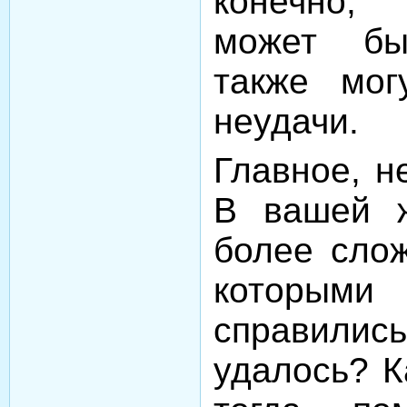
конечно,
может бы
также мог
неудачи.
Главное, н
В вашей 
более слож
которым
справилис
удалось? К