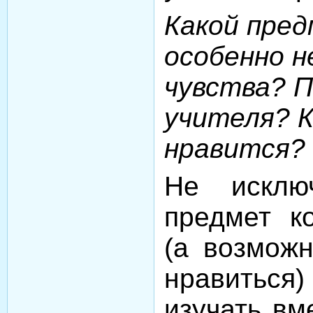
Какой пре
особенно 
чувства? П
учителя? 
нравится?
Не исклю
предмет ко
(а возможн
нравиться)
изучать вм