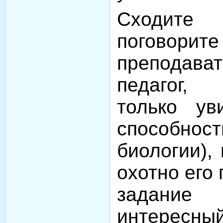
Сходит
пого
преподава
педагог,
только ув
способнос
биологии), 
охотно его
задание
интерес