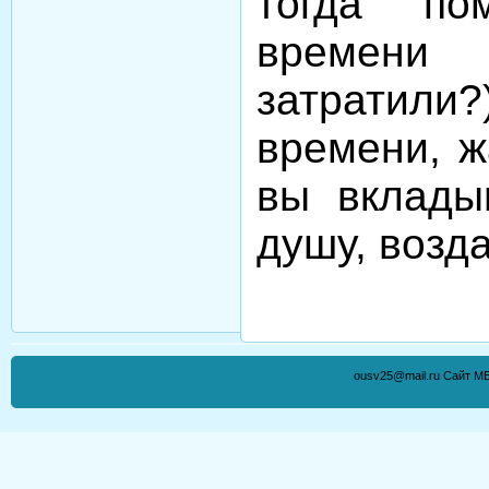
тогда по
времен
затратили?
времени, ж
вы вклады
душу, возд
ousv25@mail.ru Сайт М