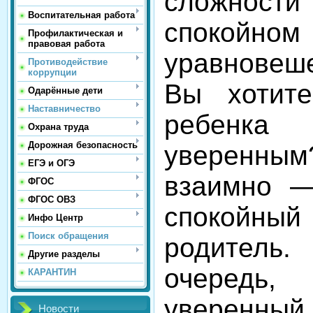
сложност
Воспитательная работа
спок
Профилактическая и
правовая работа
уравновеше
Противодействие
коррупции
Вы хотите
Одарённые дети
Наставничество
ребенка
Охрана труда
Дорожная безопасность
уверенны
ЕГЭ и ОГЭ
взаимно —
ФГОС
ФГОС ОВЗ
спокойны
Инфо Центр
Поиск обращения
родител
Другие разделы
очередь
КАРАНТИН
уверенный 
Новости