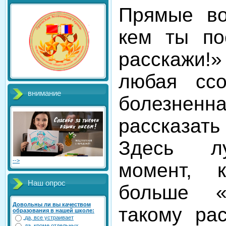
Прямые во
кем ты по
расскажи!»
любая сс
внимание
болезненна
рассказать
Здесь л
-->
момент, к
Наш опрос
больше «
Довольны ли вы качеством
такому рас
образования в нашей школе:
да, все устраивает
да, кроме отдельных