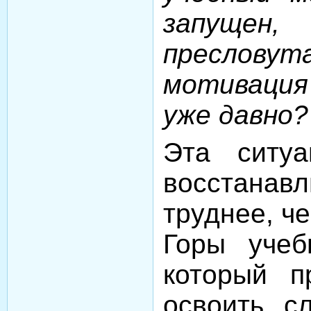
запущ
преслов
мотиваци
уже давно?
Эта ситу
восстана
труднее, че
Горы учеб
который п
освоить, с