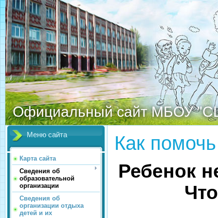
Официальный сайт МБОУ "С
Меню сайта
Как помочь
Карта сайта
Ребенок н
Сведения об
образовательной
организации
Что
Сведения об
организации отдыха
детей и их