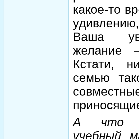
какое-то в
удивлени
Ваша ув
желание –
Кстати, н
семью так
совмест
приносящие
А что д
учебный м