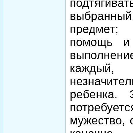
подтягива
выбранн
предмет;
помощь и 
выполнени
каждый,
незначит
ребенка. 
потребу
мужество, 