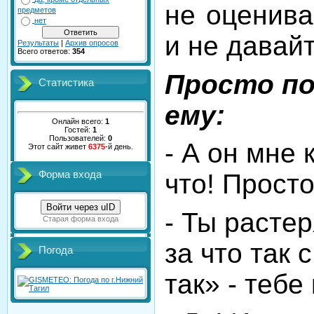
не оценива
предметов
нет
и не давайт
Результаты
|
Архив опросов
Всего ответов:
354
Просто п
Статистика
ему:
Онлайн всего:
1
Гостей:
1
Пользователей:
0
- А он мне 
Этот сайт живет
6375
-й день.
Форма входа
что! Просто
Войти через uID
- Ты растер
Старая форма входа
за что так 
Погода
так» - теб