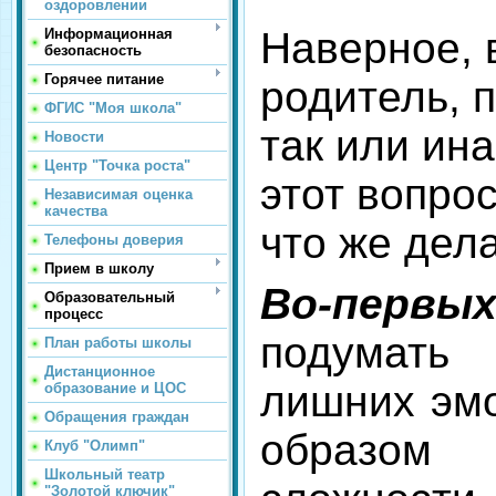
оздоровлении
Наверное, 
Информационная
безопасность
Горячее питание
родитель, 
ФГИС "Моя школа"
так или ин
Новости
Центр "Точка роста"
этот вопро
Независимая оценка
качества
что же дел
Телефоны доверия
Прием в школу
Во-первых
Образовательный
процесс
подумать
План работы школы
Дистанционное
лишних эм
образование и ЦОС
Обращения граждан
образо
Клуб "Олимп"
Школьный театр
"Золотой ключик"