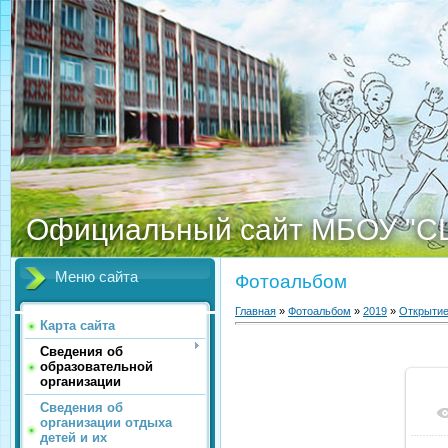
Официальный сайт МБОУ "С
Меню сайта
Фотоальбом
Главная
»
Фотоальбом
»
2019
»
Открыти
Карта сайта
Сведения об
образовательной
организации
Сведения об
организации отдыха
детей и их