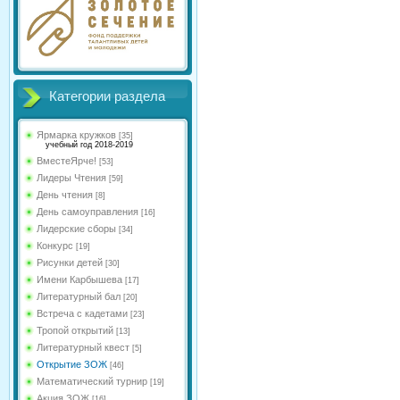
Категории раздела
Ярмарка кружков
[35]
учебный год 2018-2019
ВместеЯрче!
[53]
Лидеры Чтения
[59]
День чтения
[8]
День самоуправления
[16]
Лидерские сборы
[34]
Конкурс
[19]
Рисунки детей
[30]
Имени Карбышева
[17]
Литературный бал
[20]
Встреча с кадетами
[23]
Тропой открытий
[13]
Литературный квест
[5]
Открытие ЗОЖ
[46]
Математический турнир
[19]
Акция ЗОЖ
[16]