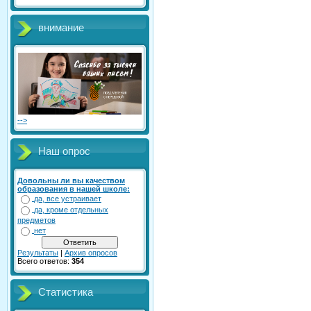
внимание
-->
Наш опрос
Довольны ли вы качеством
образования в нашей школе:
да, все устраивает
да, кроме отдельных
предметов
нет
Результаты
|
Архив опросов
Всего ответов:
354
Статистика