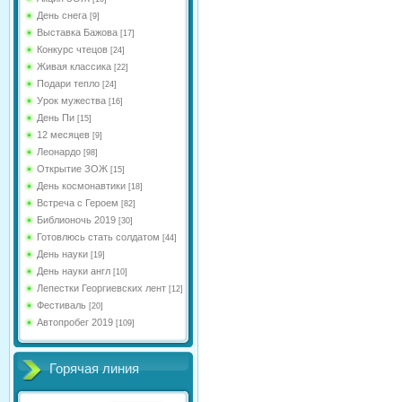
День снега
[9]
Выставка Бажова
[17]
Конкурс чтецов
[24]
Живая классика
[22]
Подари тепло
[24]
Урок мужества
[16]
День Пи
[15]
12 месяцев
[9]
Леонардо
[98]
Открытие ЗОЖ
[15]
День космонавтики
[18]
Встреча с Героем
[82]
Библионочь 2019
[30]
Готовлюсь стать солдатом
[44]
День науки
[19]
День науки англ
[10]
Лепестки Георгиевских лент
[12]
Фестиваль
[20]
Автопробег 2019
[109]
Горячая линия