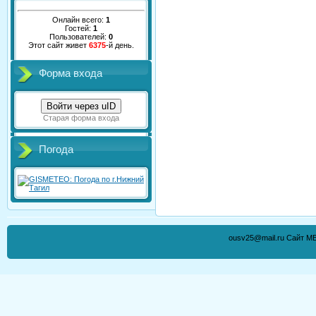
Онлайн всего:
1
Гостей:
1
Пользователей:
0
Этот сайт живет
6375
-й день.
Форма входа
Войти через uID
Старая форма входа
Погода
ousv25@mail.ru Сайт М