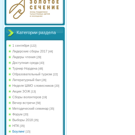
Категории раздела
1 сентября
[122]
Лидерские сборы 2017
[44]
Лидеры чтения
[29]
Доступная среда
[43]
Турнир Нордена
[48]
Образовательный туризм
[22]
Литературный бал
[26]
Неделя ШМО словесников
[20]
Акции ЗОЖ
[13]
Сборы волонтеров
[19]
Вечер встречи
[58]
Методический семинар
[35]
Форум
[20]
Выборы 2018
[35]
НПК
[35]
Боулинг
[15]