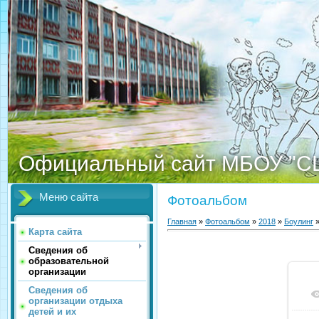
Официальный сайт МБОУ "С
Меню сайта
Фотоальбом
Главная
»
Фотоальбом
»
2018
»
Боулинг
»
Карта сайта
Сведения об
образовательной
организации
Сведения об
организации отдыха
детей и их