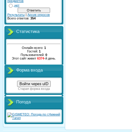
предметов
нет
Результаты
|
Архив опросов
Всего ответов:
354
Статистика
Онлайн всего:
1
Гостей:
1
Пользователей:
0
Этот сайт живет
6374
-й день.
Форма входа
Войти через uID
Старая форма входа
Погода