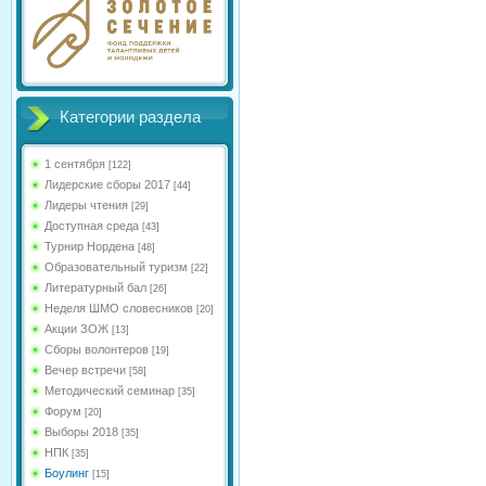
Категории раздела
1 сентября
[122]
Лидерские сборы 2017
[44]
Лидеры чтения
[29]
Доступная среда
[43]
Турнир Нордена
[48]
Образовательный туризм
[22]
Литературный бал
[26]
Неделя ШМО словесников
[20]
Акции ЗОЖ
[13]
Сборы волонтеров
[19]
Вечер встречи
[58]
Методический семинар
[35]
Форум
[20]
Выборы 2018
[35]
НПК
[35]
Боулинг
[15]