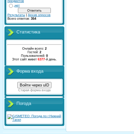
предметов
нет
Результаты
|
Архив опросов
Всего ответов:
354
Статистика
Онлайн всего:
2
Гостей:
2
Пользователей:
0
Этот сайт живет
6377
-й день.
Форма входа
Войти через uID
Старая форма входа
Погода