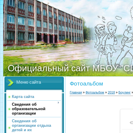
Официальный сайт МБОУ "С
Меню сайта
Фотоальбом
Главная
»
Фотоальбом
»
2018
»
Боулинг
»
Карта сайта
Сведения об
образовательной
организации
Сведения об
организации отдыха
детей и их