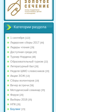
Категории раздела
1 сентября
[122]
Лидерские сборы 2017
[44]
Лидеры чтения
[29]
Доступная среда
[43]
Турнир Нордена
[48]
Образовательный туризм
[22]
Литературный бал
[26]
Неделя ШМО словесников
[20]
Акции ЗОЖ
[13]
Сборы волонтеров
[19]
Вечер встречи
[58]
Методический семинар
[35]
Форум
[20]
Выборы 2018
[35]
НПК
[35]
Боулинг
[15]