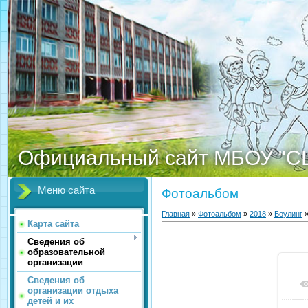
Официальный сайт МБОУ "С
Меню сайта
Фотоальбом
Главная
»
Фотоальбом
»
2018
»
Боулинг
»
Карта сайта
Сведения об
образовательной
организации
Сведения об
организации отдыха
детей и их