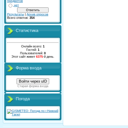
предметов
нет
Результаты
|
Архив опросов
Всего ответов:
354
Статистика
Онлайн всего:
1
Гостей:
1
Пользователей:
0
Этот сайт живет
6375
-й день.
Форма входа
Войти через uID
Старая форма входа
Погода