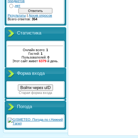
предметов
нет
Результаты
|
Архив опросов
Всего ответов:
354
Статистика
Онлайн всего:
1
Гостей:
1
Пользователей:
0
Этот сайт живет
6379
-й день.
Форма входа
Войти через uID
Старая форма входа
Погода