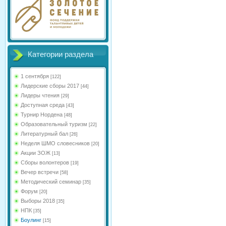
Категории раздела
1 сентября
[122]
Лидерские сборы 2017
[44]
Лидеры чтения
[29]
Доступная среда
[43]
Турнир Нордена
[48]
Образовательный туризм
[22]
Литературный бал
[26]
Неделя ШМО словесников
[20]
Акции ЗОЖ
[13]
Сборы волонтеров
[19]
Вечер встречи
[58]
Методический семинар
[35]
Форум
[20]
Выборы 2018
[35]
НПК
[35]
Боулинг
[15]