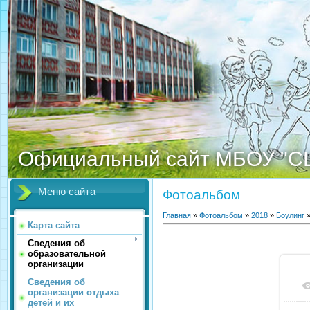
Официальный сайт МБОУ "С
Меню сайта
Фотоальбом
Главная
»
Фотоальбом
»
2018
»
Боулинг
»
Карта сайта
Сведения об
образовательной
организации
Сведения об
организации отдыха
детей и их