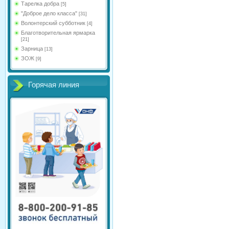
Тарелка добра
[5]
"Доброе дело класса"
[31]
Волонтерский субботник
[4]
Благотворительная ярмарка
[21]
Зарница
[13]
ЗОЖ
[9]
Горячая линия