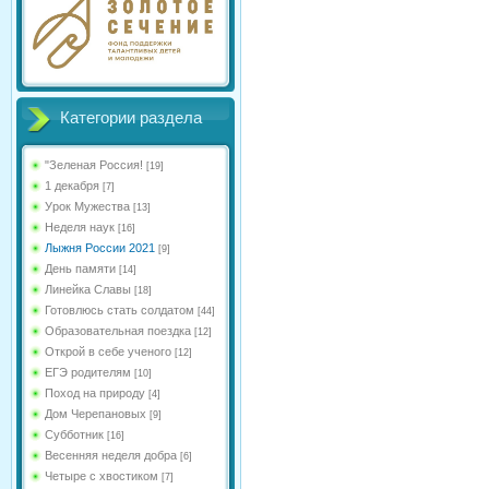
Категории раздела
"Зеленая Россия!
[19]
1 декабря
[7]
Урок Мужества
[13]
Неделя наук
[16]
Лыжня России 2021
[9]
День памяти
[14]
Линейка Славы
[18]
Готовлюсь стать солдатом
[44]
Образовательная поездка
[12]
Открой в себе ученого
[12]
ЕГЭ родителям
[10]
Поход на природу
[4]
Дом Черепановых
[9]
Субботник
[16]
Весенняя неделя добра
[6]
Четыре с хвостиком
[7]