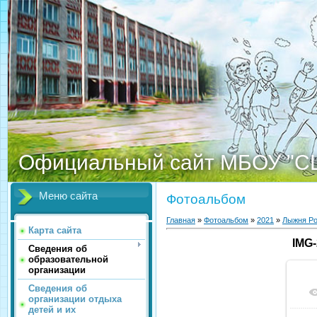
Официальный сайт МБОУ "С
Меню сайта
Фотоальбом
Главная
»
Фотоальбом
»
2021
»
Лыжня Ро
Карта сайта
IMG
Сведения об
образовательной
организации
Сведения об
организации отдыха
детей и их