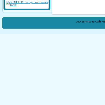
ousv25@mail.ru Сайт М