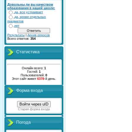
Довольны ли вы качеством
образования в нашей школе:
да, все устраивает
да, кроме отдельных
предметов
нет
Результаты
|
Архив опросов
Всего ответов:
354
Статистика
Онлайн всего:
1
Гостей:
1
Пользователей:
0
Этот сайт живет
6378
-й день.
Форма входа
Войти через uID
Старая форма входа
Погода