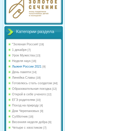
Категории раздела
"Зеленая Россия!
[19]
1 декабря
[7]
Урок Мужества
[13]
Неделя наук
[16]
Лыжня России 2021
[9]
День памяти
[14]
Линейка Славы
[18]
Готовлюсь стать солдатом
[44]
Образовательная поездка
[12]
Открой в себе ученого
[12]
ЕГЭ родителям
[10]
Поход на природу
[4]
Дом Черепановых
[9]
Субботник
[16]
Весенняя неделя добра
[6]
Четыре с хвостиком
[7]