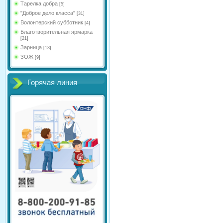
Тарелка добра
[5]
"Доброе дело класса"
[31]
Волонтерский субботник
[4]
Благотворительная ярмарка
[21]
Зарница
[13]
ЗОЖ
[9]
Горячая линия