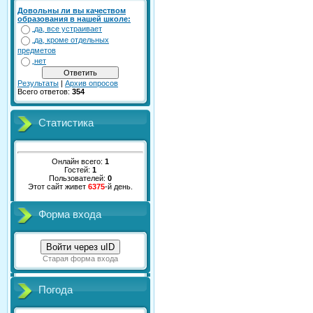
Довольны ли вы качеством
образования в нашей школе:
да, все устраивает
да, кроме отдельных
предметов
нет
Результаты
|
Архив опросов
Всего ответов:
354
Статистика
Онлайн всего:
1
Гостей:
1
Пользователей:
0
Этот сайт живет
6375
-й день.
Форма входа
Войти через uID
Старая форма входа
Погода