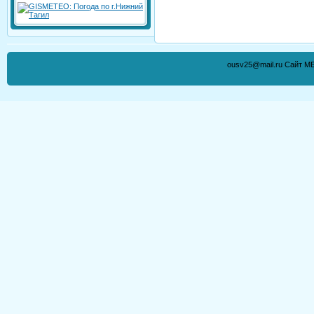
ousv25@mail.ru Сайт М