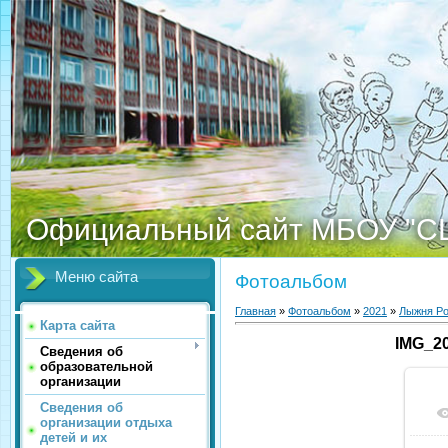
Официальный сайт МБОУ "С
Меню сайта
Фотоальбом
Главная
»
Фотоальбом
»
2021
»
Лыжня Ро
Карта сайта
IMG_2
Сведения об
образовательной
организации
Сведения об
организации отдыха
детей и их