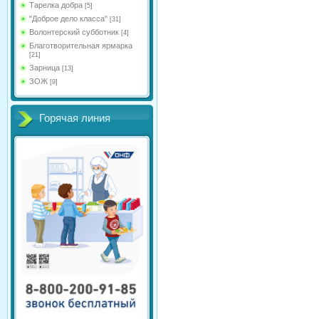
Тарелка добра
[5]
"Доброе дело класса"
[31]
Волонтерский субботник
[4]
Благотворительная ярмарка
[21]
Зарница
[13]
ЗОЖ
[9]
Горячая линия