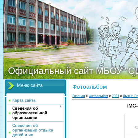
Официальный сайт МБОУ "С
Меню сайта
Фотоальбом
Главная
»
Фотоальбом
»
2021
»
Лыжня Ро
Карта сайта
IMG
Сведения об
образовательной
организации
Сведения об
организации отдыха
детей и их