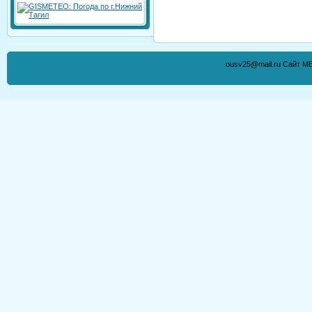
ousv25@mail.ru Сайт М