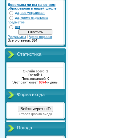
Довольны ли вы качеством
образования в нашей школе:
да, все устраивает
да, кроме отдельных
предметов
нет
Результаты
|
Архив опросов
Всего ответов:
354
Статистика
Онлайн всего:
1
Гостей:
1
Пользователей:
0
Этот сайт живет
6374
-й день.
Форма входа
Войти через uID
Старая форма входа
Погода