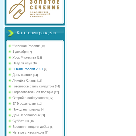
Категории раздела
"Зеленая Россия!
[19]
1 декабря
[7]
Урок Мужества
[13]
Неделя наук
[16]
Лыжня России 2021
[9]
День памяти
[14]
Линейка Славы
[18]
Готовлюсь стать солдатом
[44]
Образовательная поездка
[12]
Открой в себе ученого
[12]
ЕГЭ родителям
[10]
Поход на природу
[4]
Дом Черепановых
[9]
Субботник
[16]
Весенняя неделя добра
[6]
Четыре с хвостиком
[7]