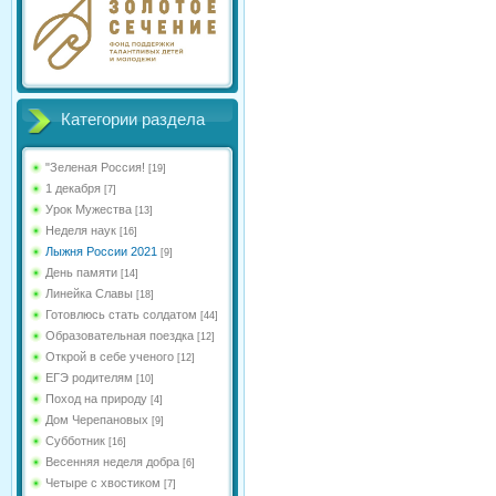
Категории раздела
"Зеленая Россия!
[19]
1 декабря
[7]
Урок Мужества
[13]
Неделя наук
[16]
Лыжня России 2021
[9]
День памяти
[14]
Линейка Славы
[18]
Готовлюсь стать солдатом
[44]
Образовательная поездка
[12]
Открой в себе ученого
[12]
ЕГЭ родителям
[10]
Поход на природу
[4]
Дом Черепановых
[9]
Субботник
[16]
Весенняя неделя добра
[6]
Четыре с хвостиком
[7]