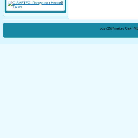
ousv25@mail.ru Сайт М