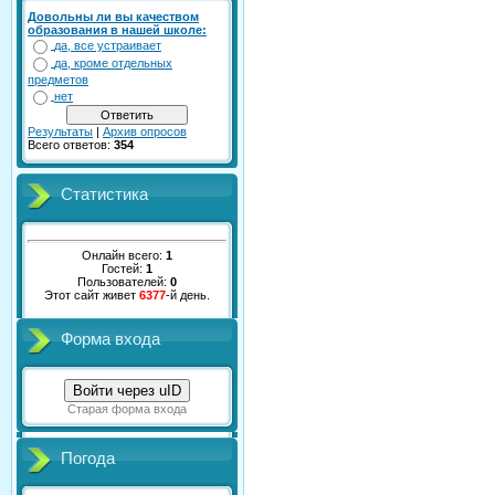
Довольны ли вы качеством
образования в нашей школе:
да, все устраивает
да, кроме отдельных
предметов
нет
Результаты
|
Архив опросов
Всего ответов:
354
Статистика
Онлайн всего:
1
Гостей:
1
Пользователей:
0
Этот сайт живет
6377
-й день.
Форма входа
Войти через uID
Старая форма входа
Погода