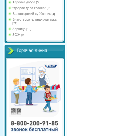
Тарелка добра
[5]
"Доброе дело класса"
[31]
Волонтерский субботник
[4]
Благотворительная ярмарка
[21]
Зарница
[13]
ЗОЖ
[9]
Горячая линия