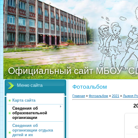
Официальный сайт МБОУ "С
Меню сайта
Фотоальбом
Главная
»
Фотоальбом
»
2021
»
Лыжня Ро
Карта сайта
2
Сведения об
образовательной
организации
Сведения об
организации отдыха
детей и их