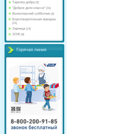
Тарелка добра
[5]
"Доброе дело класса"
[31]
Волонтерский субботник
[4]
Благотворительная ярмарка
[21]
Зарница
[13]
ЗОЖ
[9]
Горячая линия