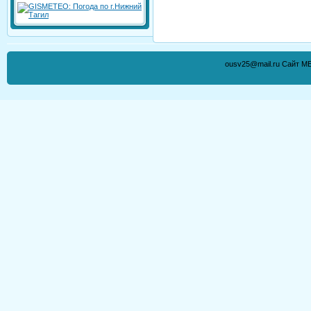
ousv25@mail.ru Сайт М