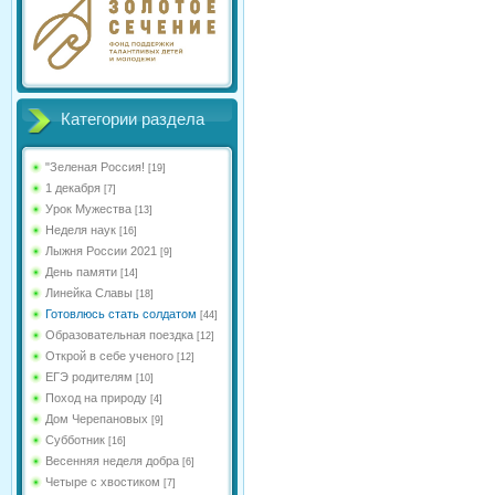
Категории раздела
"Зеленая Россия!
[19]
1 декабря
[7]
Урок Мужества
[13]
Неделя наук
[16]
Лыжня России 2021
[9]
День памяти
[14]
Линейка Славы
[18]
Готовлюсь стать солдатом
[44]
Образовательная поездка
[12]
Открой в себе ученого
[12]
ЕГЭ родителям
[10]
Поход на природу
[4]
Дом Черепановых
[9]
Субботник
[16]
Весенняя неделя добра
[6]
Четыре с хвостиком
[7]