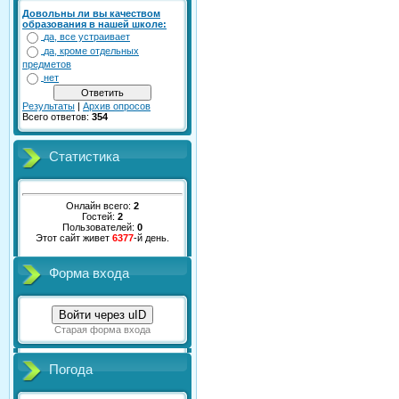
Довольны ли вы качеством
образования в нашей школе:
да, все устраивает
да, кроме отдельных
предметов
нет
Результаты
|
Архив опросов
Всего ответов:
354
Статистика
Онлайн всего:
2
Гостей:
2
Пользователей:
0
Этот сайт живет
6377
-й день.
Форма входа
Войти через uID
Старая форма входа
Погода