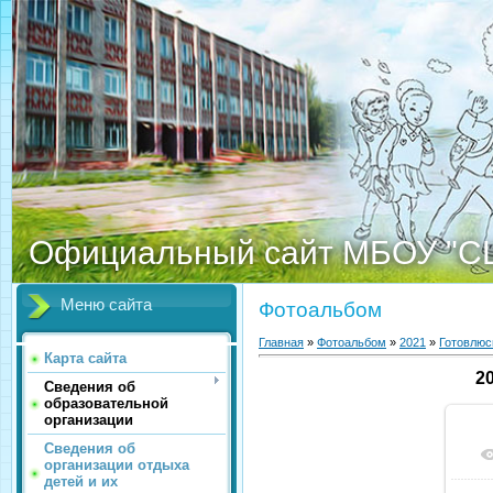
Официальный сайт МБОУ "С
Меню сайта
Фотоальбом
Главная
»
Фотоальбом
»
2021
»
Готовлюс
Карта сайта
2
Сведения об
образовательной
организации
Сведения об
организации отдыха
детей и их