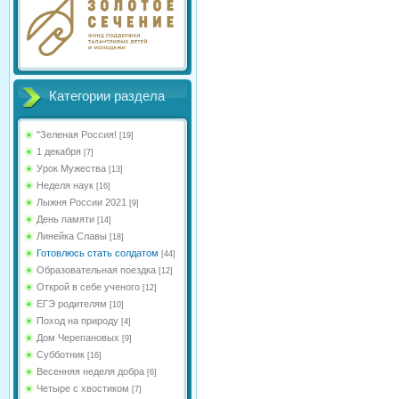
Категории раздела
"Зеленая Россия!
[19]
1 декабря
[7]
Урок Мужества
[13]
Неделя наук
[16]
Лыжня России 2021
[9]
День памяти
[14]
Линейка Славы
[18]
Готовлюсь стать солдатом
[44]
Образовательная поездка
[12]
Открой в себе ученого
[12]
ЕГЭ родителям
[10]
Поход на природу
[4]
Дом Черепановых
[9]
Субботник
[16]
Весенняя неделя добра
[6]
Четыре с хвостиком
[7]