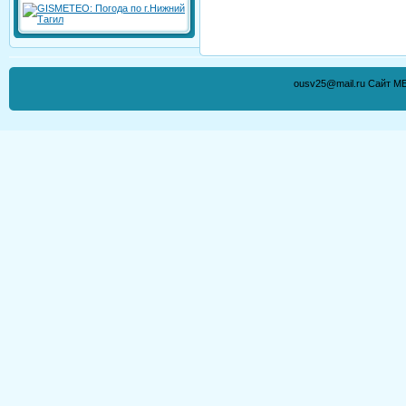
ousv25@mail.ru Сайт М