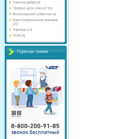
Тарелка добра
[5]
"Доброе дело класса"
[31]
Волонтерский субботник
[4]
Благотворительная ярмарка
[21]
Зарница
[13]
ЗОЖ
[9]
Горячая линия