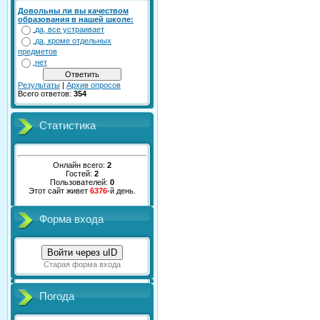
Довольны ли вы качеством
образования в нашей школе:
да, все устраивает
да, кроме отдельных
предметов
нет
Результаты
|
Архив опросов
Всего ответов:
354
Статистика
Онлайн всего:
2
Гостей:
2
Пользователей:
0
Этот сайт живет
6376
-й день.
Форма входа
Войти через uID
Старая форма входа
Погода