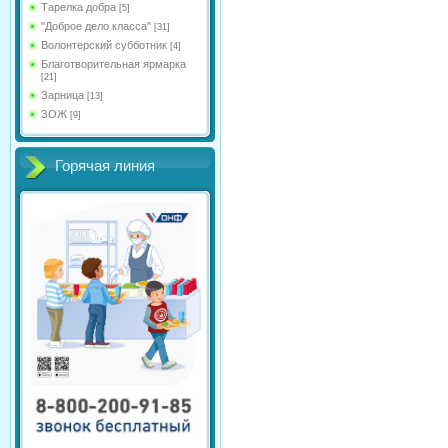
Тарелка добра
[5]
"Доброе дело класса"
[31]
Волонтерский субботник
[4]
Благотворительная ярмарка
[21]
Зарница
[13]
ЗОЖ
[9]
Горячая линия