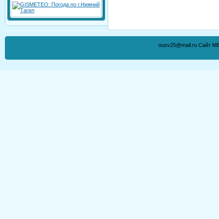
ousv25@mail.ru Сайт М