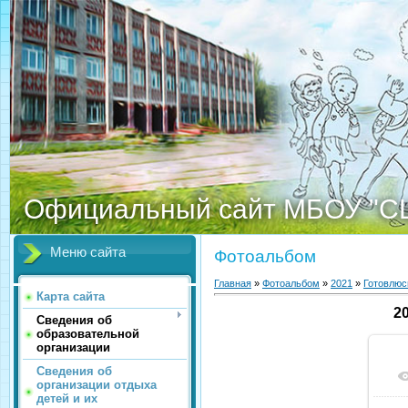
Официальный сайт МБОУ "С
Меню сайта
Фотоальбом
Главная
»
Фотоальбом
»
2021
»
Готовлюс
Карта сайта
2
Сведения об
образовательной
организации
Сведения об
организации отдыха
детей и их