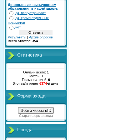
Довольны ли вы качеством
образования в нашей школе:
да, все устраивает
да, кроме отдельных
предметов
нет
Результаты
|
Архив опросов
Всего ответов:
354
Статистика
Онлайн всего:
1
Гостей:
1
Пользователей:
0
Этот сайт живет
6374
-й день.
Форма входа
Войти через uID
Старая форма входа
Погода