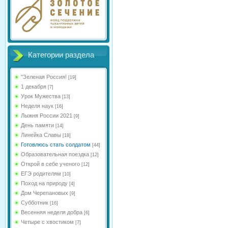
Категории раздела
"Зеленая Россия!
[19]
1 декабря
[7]
Урок Мужества
[13]
Неделя наук
[16]
Лыжня России 2021
[9]
День памяти
[14]
Линейка Славы
[18]
Готовлюсь стать солдатом
[44]
Образовательная поездка
[12]
Открой в себе ученого
[12]
ЕГЭ родителям
[10]
Поход на природу
[4]
Дом Черепановых
[9]
Субботник
[16]
Весенняя неделя добра
[6]
Четыре с хвостиком
[7]