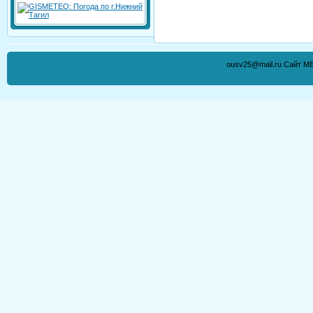
ousv25@mail.ru Сайт М