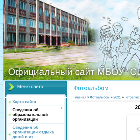
Официальный сайт МБОУ "С
Меню сайта
Фотоальбом
Главная
»
Фотоальбом
»
2021
»
Готовлюс
Карта сайта
2
Сведения об
образовательной
организации
Сведения об
организации отдыха
детей и их