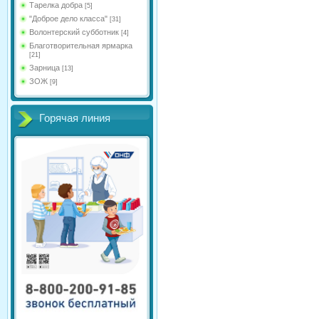
Тарелка добра
[5]
"Доброе дело класса"
[31]
Волонтерский субботник
[4]
Благотворительная ярмарка
[21]
Зарница
[13]
ЗОЖ
[9]
Горячая линия