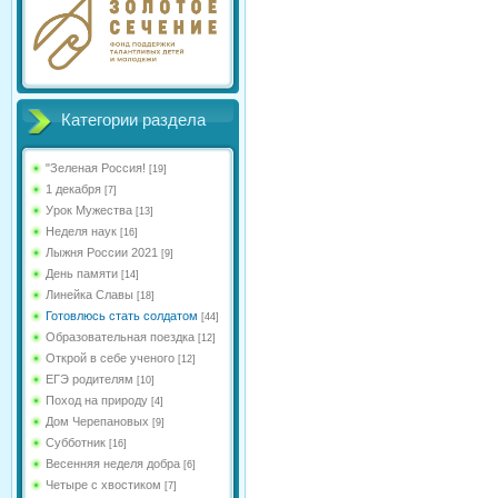
Категории раздела
"Зеленая Россия!
[19]
1 декабря
[7]
Урок Мужества
[13]
Неделя наук
[16]
Лыжня России 2021
[9]
День памяти
[14]
Линейка Славы
[18]
Готовлюсь стать солдатом
[44]
Образовательная поездка
[12]
Открой в себе ученого
[12]
ЕГЭ родителям
[10]
Поход на природу
[4]
Дом Черепановых
[9]
Субботник
[16]
Весенняя неделя добра
[6]
Четыре с хвостиком
[7]