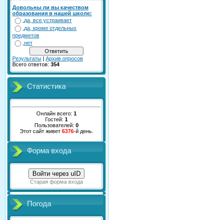
Довольны ли вы качеством
образования в нашей школе:
да, все устраивает
да, кроме отдельных
предметов
нет
Результаты
|
Архив опросов
Всего ответов:
354
Статистика
Онлайн всего:
1
Гостей:
1
Пользователей:
0
Этот сайт живет
6376
-й день.
Форма входа
Войти через uID
Старая форма входа
Погода