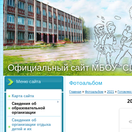
Официальный сайт МБОУ "С
Меню сайта
Фотоальбом
Главная
»
Фотоальбом
»
2021
»
Готовлюс
Карта сайта
2
Сведения об
образовательной
организации
Сведения об
организации отдыха
детей и их