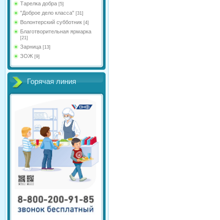
Тарелка добра
[5]
"Доброе дело класса"
[31]
Волонтерский субботник
[4]
Благотворительная ярмарка
[21]
Зарница
[13]
ЗОЖ
[9]
Горячая линия