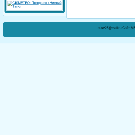
ousv25@mail.ru Сайт М