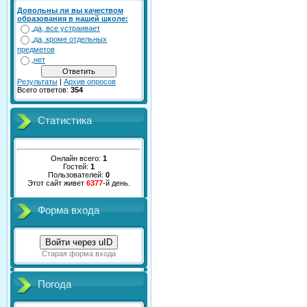
Довольны ли вы качеством
образования в нашей школе:
да, все устраивает
да, кроме отдельных
предметов
нет
Результаты
|
Архив опросов
Всего ответов:
354
Статистика
Онлайн всего:
1
Гостей:
1
Пользователей:
0
Этот сайт живет
6377
-й день.
Форма входа
Войти через uID
Старая форма входа
Погода