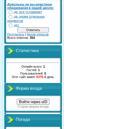
Довольны ли вы качеством
образования в нашей школе:
да, все устраивает
да, кроме отдельных
предметов
нет
Результаты
|
Архив опросов
Всего ответов:
354
Статистика
Онлайн всего:
1
Гостей:
1
Пользователей:
0
Этот сайт живет
6375
-й день.
Форма входа
Войти через uID
Старая форма входа
Погода