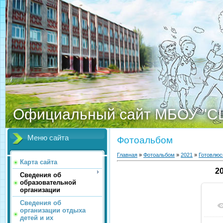
Официальный сайт МБОУ "С
Меню сайта
Фотоальбом
Главная
»
Фотоальбом
»
2021
»
Готовлюс
Карта сайта
2
Сведения об
образовательной
организации
Сведения об
организации отдыха
детей и их