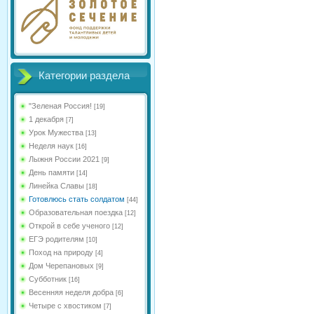
Категории раздела
"Зеленая Россия!
[19]
1 декабря
[7]
Урок Мужества
[13]
Неделя наук
[16]
Лыжня России 2021
[9]
День памяти
[14]
Линейка Славы
[18]
Готовлюсь стать солдатом
[44]
Образовательная поездка
[12]
Открой в себе ученого
[12]
ЕГЭ родителям
[10]
Поход на природу
[4]
Дом Черепановых
[9]
Субботник
[16]
Весенняя неделя добра
[6]
Четыре с хвостиком
[7]