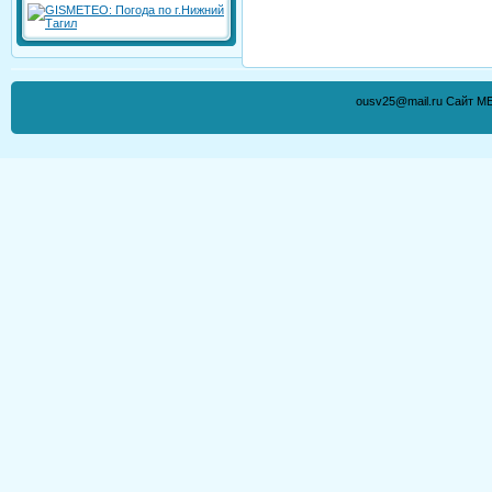
ousv25@mail.ru Сайт М