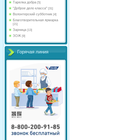
Тарелка добра
[5]
"Доброе дело класса"
[31]
Волонтерский субботник
[4]
Благотворительная ярмарка
[21]
Зарница
[13]
ЗОЖ
[9]
Горячая линия