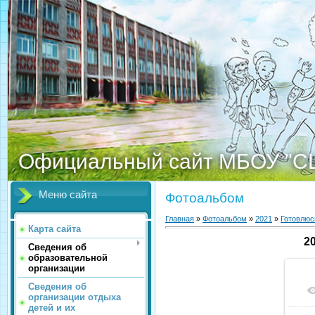
Официальный сайт МБОУ "С
Меню сайта
Фотоальбом
Главная
»
Фотоальбом
»
2021
»
Готовлюс
Карта сайта
2
Сведения об
образовательной
организации
Сведения об
организации отдыха
детей и их