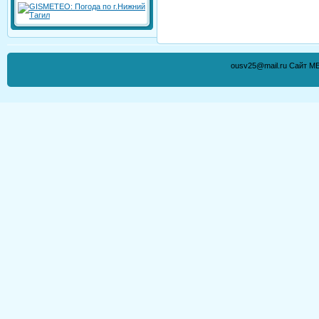
ousv25@mail.ru Сайт М