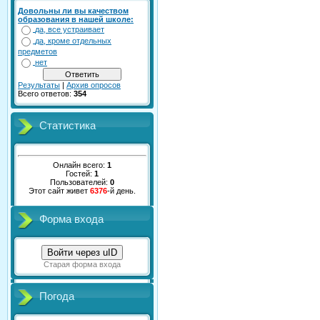
Довольны ли вы качеством
образования в нашей школе:
да, все устраивает
да, кроме отдельных
предметов
нет
Результаты
|
Архив опросов
Всего ответов:
354
Статистика
Онлайн всего:
1
Гостей:
1
Пользователей:
0
Этот сайт живет
6376
-й день.
Форма входа
Войти через uID
Старая форма входа
Погода