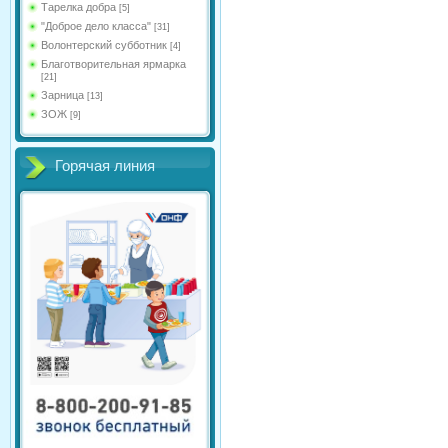
Тарелка добра
[5]
"Доброе дело класса"
[31]
Волонтерский субботник
[4]
Благотворительная ярмарка
[21]
Зарница
[13]
ЗОЖ
[9]
Горячая линия