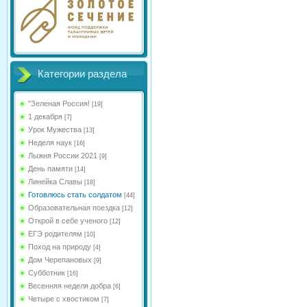
Категории раздела
"Зеленая Россия!
[19]
1 декабря
[7]
Урок Мужества
[13]
Неделя наук
[16]
Лыжня России 2021
[9]
День памяти
[14]
Линейка Славы
[18]
Готовлюсь стать солдатом
[44]
Образовательная поездка
[12]
Открой в себе ученого
[12]
ЕГЭ родителям
[10]
Поход на природу
[4]
Дом Черепановых
[9]
Субботник
[16]
Весенняя неделя добра
[6]
Четыре с хвостиком
[7]