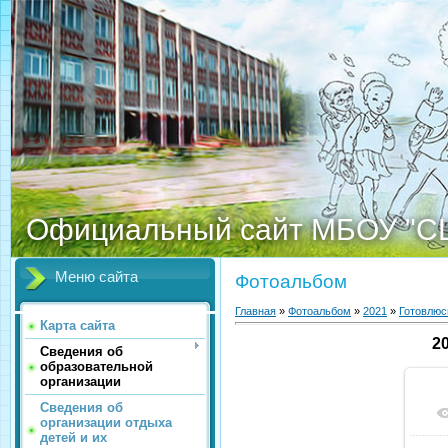
Официальный сайт МБОУ "С
Меню сайта
Фотоальбом
Главная
»
Фотоальбом
»
2021
»
Готовлюс
Карта сайта
2
Сведения об
образовательной
организации
Сведения об
организации отдыха
детей и их