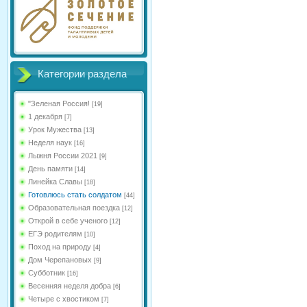
Категории раздела
"Зеленая Россия!
[19]
1 декабря
[7]
Урок Мужества
[13]
Неделя наук
[16]
Лыжня России 2021
[9]
День памяти
[14]
Линейка Славы
[18]
Готовлюсь стать солдатом
[44]
Образовательная поездка
[12]
Открой в себе ученого
[12]
ЕГЭ родителям
[10]
Поход на природу
[4]
Дом Черепановых
[9]
Субботник
[16]
Весенняя неделя добра
[6]
Четыре с хвостиком
[7]