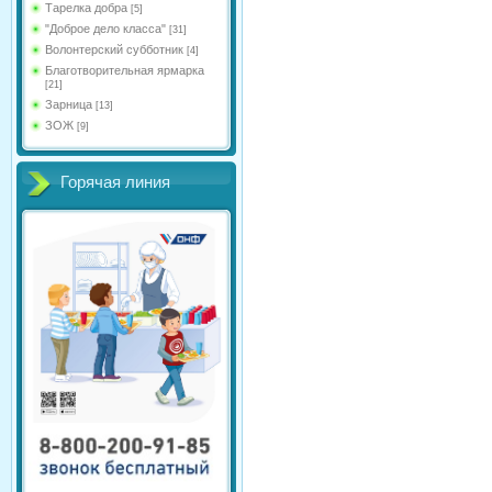
Тарелка добра
[5]
"Доброе дело класса"
[31]
Волонтерский субботник
[4]
Благотворительная ярмарка
[21]
Зарница
[13]
ЗОЖ
[9]
Горячая линия