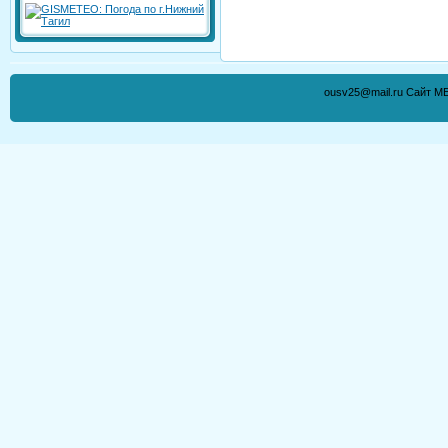
ousv25@mail.ru Сайт М