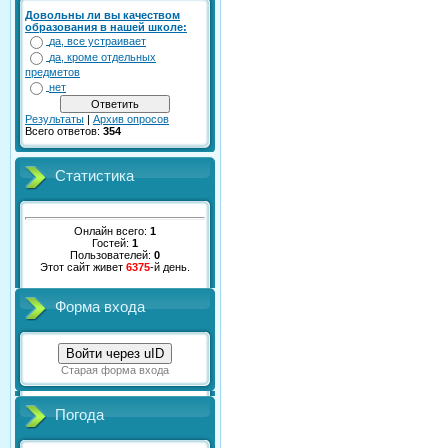
Довольны ли вы качеством
образования в нашей школе:
да, все устраивает
да, кроме отдельных
предметов
нет
Результаты
|
Архив опросов
Всего ответов:
354
Статистика
Онлайн всего:
1
Гостей:
1
Пользователей:
0
Этот сайт живет
6375
-й день.
Форма входа
Войти через uID
Старая форма входа
Погода