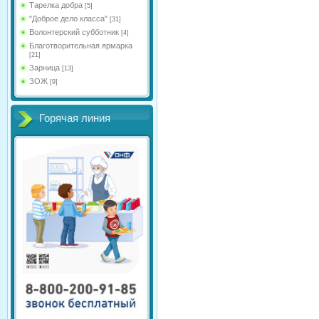
Тарелка добра
[5]
"Доброе дело класса"
[31]
Волонтерский субботник
[4]
Благотворительная ярмарка
[21]
Зарница
[13]
ЗОЖ
[9]
Горячая линия