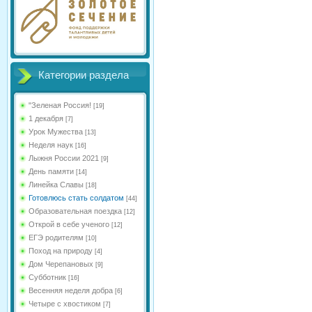
Категории раздела
"Зеленая Россия!
[19]
1 декабря
[7]
Урок Мужества
[13]
Неделя наук
[16]
Лыжня России 2021
[9]
День памяти
[14]
Линейка Славы
[18]
Готовлюсь стать солдатом
[44]
Образовательная поездка
[12]
Открой в себе ученого
[12]
ЕГЭ родителям
[10]
Поход на природу
[4]
Дом Черепановых
[9]
Субботник
[16]
Весенняя неделя добра
[6]
Четыре с хвостиком
[7]