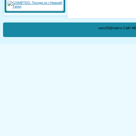
ousv25@mail.ru Сайт М