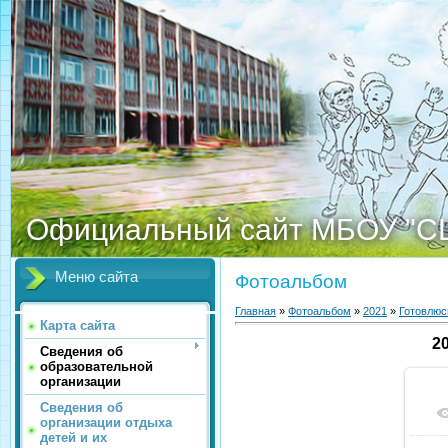
Официальный сайт МБОУ "С
Меню сайта
Фотоальбом
Главная
»
Фотоальбом
»
2021
»
Готовлюс
Карта сайта
2
Сведения об
образовательной
организации
Сведения об
организации отдыха
детей и их