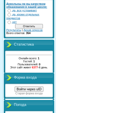
Довольны ли вы качеством
образования в нашей школе:
да, все устраивает
да, кроме отдельных
предметов
нет
Результаты
|
Архив опросов
Всего ответов:
354
Статистика
Онлайн всего:
1
Гостей:
1
Пользователей:
0
Этот сайт живет
6377
-й день.
Форма входа
Войти через uID
Старая форма входа
Погода