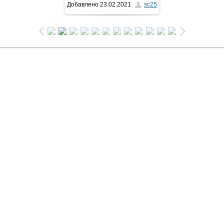
Добавлено
23.02.2021
sc25
1024x576
/ 89.1Kb