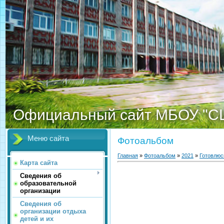
Официальный сайт МБОУ "С
Меню сайта
Фотоальбом
Главная
»
Фотоальбом
»
2021
»
Готовлюс
Карта сайта
Сведения об
образовательной
организации
Сведения об
организации отдыха
детей и их