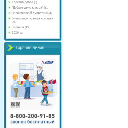
Тарелка добра
[5]
"Доброе дело класса"
[31]
Волонтерский субботник
[4]
Благотворительная ярмарка
[21]
Зарница
[13]
ЗОЖ
[9]
Горячая линия