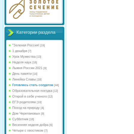
Категории раздела
"Зеленая Россия!
[19]
1 декабря
[7]
Урок Мужества
[13]
Неделя наук
[16]
Лыжня России 2021
[9]
День памяти
[14]
Линейка Славы
[18]
Готовлюсь стать солдатом
[44]
Образовательная поездка
[12]
Открой в себе ученого
[12]
ЕГЭ родителям
[10]
Поход на природу
[4]
Дом Черепановых
[9]
Субботник
[16]
Весенняя неделя добра
[6]
Четыре с хвостиком
[7]