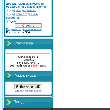
Довольны ли вы качеством
образования в нашей школе:
да, все устраивает
да, кроме отдельных
предметов
нет
Результаты
|
Архив опросов
Всего ответов:
354
Статистика
Онлайн всего:
1
Гостей:
1
Пользователей:
0
Этот сайт живет
6375
-й день.
Форма входа
Войти через uID
Старая форма входа
Погода