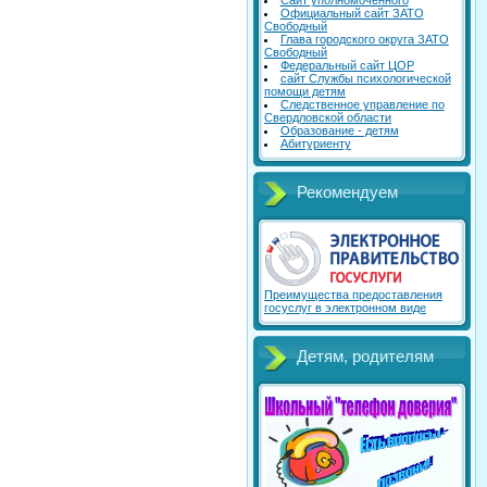
Сайт уполномоченного
Официальный сайт ЗАТО
Свободный
Глава городского округа ЗАТО
Свободный
Федеральный сайт ЦОР
сайт Службы психологической
помощи детям
Следственное управление по
Свердловской области
Образование - детям
Абитуриенту
Рекомендуем
Преимущества предоставления
госуслуг в электронном виде
Детям, родителям