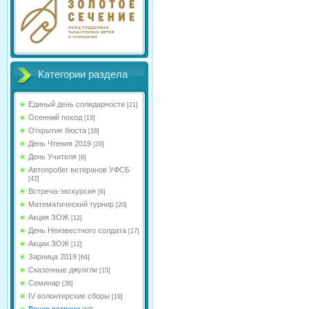
Категории раздела
Единый день солидарности
[21]
Осенний поход
[19]
Открытие бюста
[18]
День Чтения 2019
[20]
День Учителя
[6]
Автопробег ветеранов УФСБ
[42]
Встреча-экскурсия
[6]
Математический турнир
[20]
Акция ЗОЖ
[12]
День Неизвестного солдата
[17]
Акции ЗОЖ
[12]
Зарница 2019
[64]
Сказочные джунгли
[15]
Семинар
[36]
IV волонтерские сборы
[19]
Вечер встречи