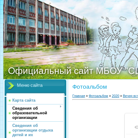
Официальный сайт МБОУ "С
Меню сайта
Фотоальбом
Главная
»
Фотоальбом
»
2020
»
Вечер вс
Карта сайта
Сведения об
образовательной
организации
Сведения об
организации отдыха
детей и их