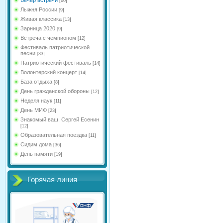
[60]
Лыжня России
[9]
Живая классика
[13]
Зарница 2020
[9]
Встреча с чемпионом
[12]
Фестиваль патриотической
песни
[33]
Патриотический фестиваль
[14]
Волонтерский концерт
[14]
База отдыха
[8]
День гражданской обороны
[12]
Неделя наук
[11]
День МИФ
[23]
Знакомый ваш, Сергей Есенин
[12]
Образовательная поездка
[11]
Сидим дома
[36]
День памяти
[19]
Горячая линия