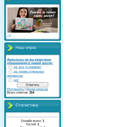
-->
Наш опрос
Довольны ли вы качеством
образования в нашей школе:
да, все устраивает
да, кроме отдельных
предметов
нет
Результаты
|
Архив опросов
Всего ответов:
354
Статистика
Онлайн всего:
1
Гостей:
1