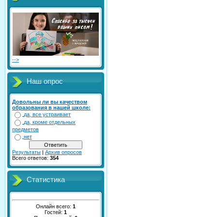
-->
Наш опрос
Довольны ли вы качеством
образования в нашей школе:
да, все устраивает
да, кроме отдельных
предметов
нет
Результаты
|
Архив опросов
Всего ответов:
354
Статистика
Онлайн всего:
1
Гостей:
1