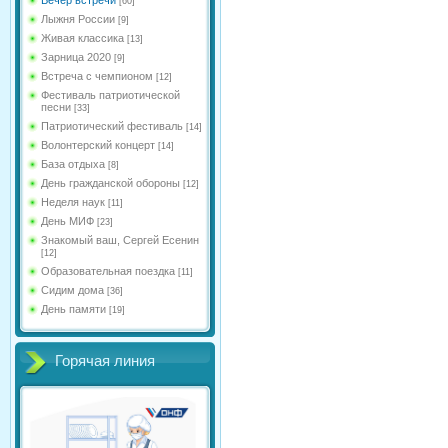
[60]
Лыжня России
[9]
Живая классика
[13]
Зарница 2020
[9]
Встреча с чемпионом
[12]
Фестиваль патриотической
песни
[33]
Патриотический фестиваль
[14]
Волонтерский концерт
[14]
База отдыха
[8]
День гражданской обороны
[12]
Неделя наук
[11]
День МИФ
[23]
Знакомый ваш, Сергей Есенин
[12]
Образовательная поездка
[11]
Сидим дома
[36]
День памяти
[19]
Горячая линия