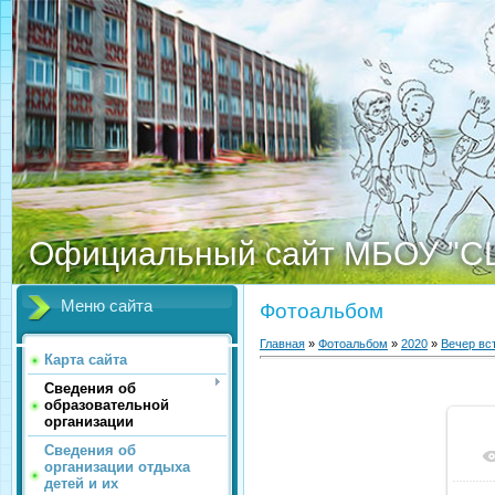
Официальный сайт МБОУ "С
Меню сайта
Фотоальбом
Главная
»
Фотоальбом
»
2020
»
Вечер вс
Карта сайта
Сведения об
образовательной
организации
Сведения об
организации отдыха
детей и их