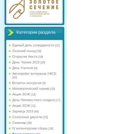
Категории раздела
Единый день солидарности
[21]
Осенний поход
[19]
Открытие бюста
[18]
День Чтения 2019
[20]
День Учителя
[6]
Автопробег ветеранов УФСБ
[42]
Встреча-экскурсия
[6]
Математический турнир
[20]
Акция ЗОЖ
[12]
День Неизвестного солдата
[17]
Акции ЗОЖ
[12]
Зарница 2019
[64]
Сказочные джунгли
[15]
Семинар
[36]
IV волонтерские сборы
[19]
Вечер встречи