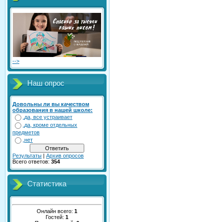
-->
Наш опрос
Довольны ли вы качеством
образования в нашей школе:
да, все устраивает
да, кроме отдельных
предметов
нет
Результаты
|
Архив опросов
Всего ответов:
354
Статистика
Онлайн всего:
1
Гостей:
1