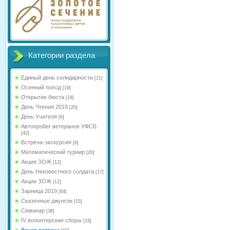
Категории раздела
Единый день солидарности
[21]
Осенний поход
[19]
Открытие бюста
[18]
День Чтения 2019
[20]
День Учителя
[6]
Автопробег ветеранов УФСБ
[42]
Встреча-экскурсия
[6]
Математический турнир
[20]
Акция ЗОЖ
[12]
День Неизвестного солдата
[17]
Акции ЗОЖ
[12]
Зарница 2019
[64]
Сказочные джунгли
[15]
Семинар
[36]
IV волонтерские сборы
[19]
Вечер встречи