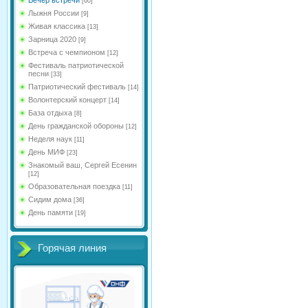
[60]
Лыжня России
[9]
Живая классика
[13]
Зарница 2020
[9]
Встреча с чемпионом
[12]
Фестиваль патриотической
песни
[33]
Патриотический фестиваль
[14]
Волонтерский концерт
[14]
База отдыха
[8]
День гражданской обороны
[12]
Неделя наук
[11]
День МИФ
[23]
Знакомый ваш, Сергей Есенин
[12]
Образовательная поездка
[11]
Сидим дома
[36]
День памяти
[19]
Горячая линия