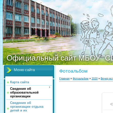
Официальный сайт МБОУ "С
Меню сайта
Фотоальбом
Главная
»
Фотоальбом
»
2020
»
Вечер вс
Карта сайта
Сведения об
образовательной
организации
Сведения об
организации отдыха
детей и их