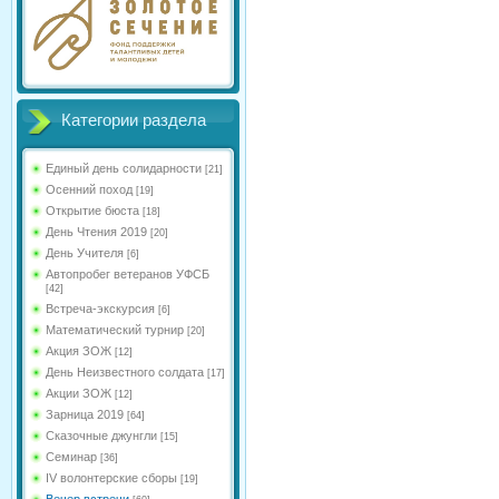
Категории раздела
Единый день солидарности
[21]
Осенний поход
[19]
Открытие бюста
[18]
День Чтения 2019
[20]
День Учителя
[6]
Автопробег ветеранов УФСБ
[42]
Встреча-экскурсия
[6]
Математический турнир
[20]
Акция ЗОЖ
[12]
День Неизвестного солдата
[17]
Акции ЗОЖ
[12]
Зарница 2019
[64]
Сказочные джунгли
[15]
Семинар
[36]
IV волонтерские сборы
[19]
Вечер встречи