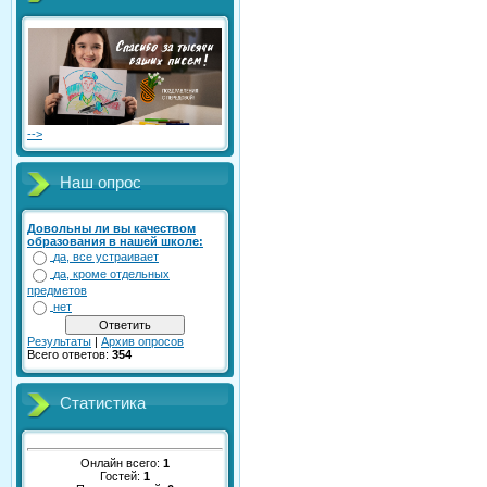
-->
Наш опрос
Довольны ли вы качеством
образования в нашей школе:
да, все устраивает
да, кроме отдельных
предметов
нет
Результаты
|
Архив опросов
Всего ответов:
354
Статистика
Онлайн всего:
1
Гостей:
1