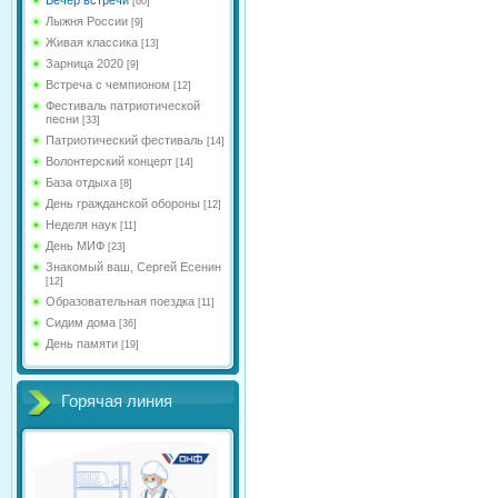
[60]
Лыжня России
[9]
Живая классика
[13]
Зарница 2020
[9]
Встреча с чемпионом
[12]
Фестиваль патриотической
песни
[33]
Патриотический фестиваль
[14]
Волонтерский концерт
[14]
База отдыха
[8]
День гражданской обороны
[12]
Неделя наук
[11]
День МИФ
[23]
Знакомый ваш, Сергей Есенин
[12]
Образовательная поездка
[11]
Сидим дома
[36]
День памяти
[19]
Горячая линия