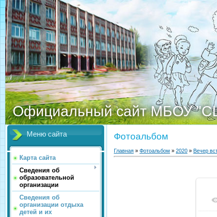
Официальный сайт МБОУ "С
Меню сайта
Фотоальбом
Главная
»
Фотоальбом
»
2020
»
Вечер вс
Карта сайта
Сведения об
образовательной
организации
Сведения об
организации отдыха
детей и их