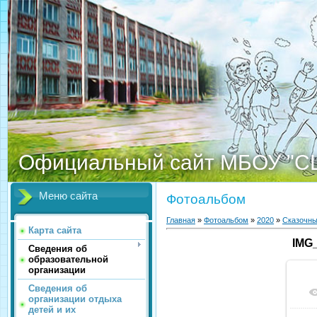
Официальный сайт МБОУ "С
Меню сайта
Фотоальбом
Главная
»
Фотоальбом
»
2020
»
Сказочны
Карта сайта
IMG
Сведения об
образовательной
организации
Сведения об
организации отдыха
детей и их