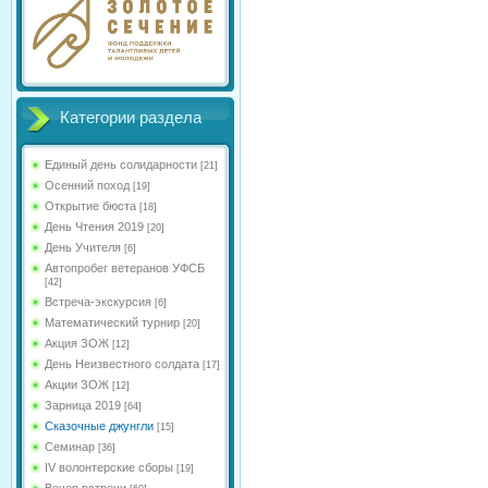
Категории раздела
Единый день солидарности
[21]
Осенний поход
[19]
Открытие бюста
[18]
День Чтения 2019
[20]
День Учителя
[6]
Автопробег ветеранов УФСБ
[42]
Встреча-экскурсия
[6]
Математический турнир
[20]
Акция ЗОЖ
[12]
День Неизвестного солдата
[17]
Акции ЗОЖ
[12]
Зарница 2019
[64]
Сказочные джунгли
[15]
Семинар
[36]
IV волонтерские сборы
[19]
Вечер встречи