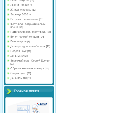
[60]
Лыжня России
[9]
Живая классика
[13]
Зарница 2020
[9]
Встреча с чемпионом
[12]
Фестиваль патриотической
песни
[33]
Патриотический фестиваль
[14]
Волонтерский концерт
[14]
База отдыха
[8]
День гражданской обороны
[12]
Неделя наук
[11]
День МИФ
[23]
Знакомый ваш, Сергей Есенин
[12]
Образовательная поездка
[11]
Сидим дома
[36]
День памяти
[19]
Горячая линия