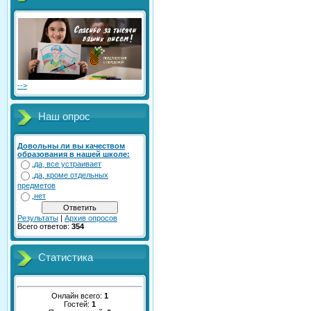
-->
Наш опрос
Довольны ли вы качеством
образования в нашей школе:
да, все устраивает
да, кроме отдельных
предметов
нет
Результаты
|
Архив опросов
Всего ответов:
354
Статистика
Онлайн всего:
1
Гостей:
1