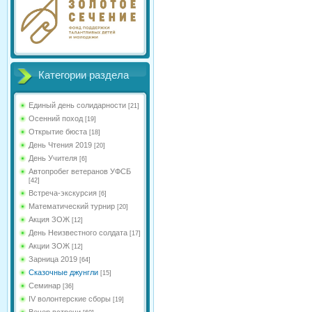
Категории раздела
Единый день солидарности
[21]
Осенний поход
[19]
Открытие бюста
[18]
День Чтения 2019
[20]
День Учителя
[6]
Автопробег ветеранов УФСБ
[42]
Встреча-экскурсия
[6]
Математический турнир
[20]
Акция ЗОЖ
[12]
День Неизвестного солдата
[17]
Акции ЗОЖ
[12]
Зарница 2019
[64]
Сказочные джунгли
[15]
Семинар
[36]
IV волонтерские сборы
[19]
Вечер встречи