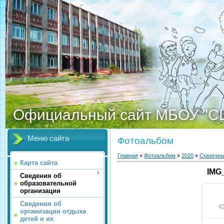
Официальный сайт МБОУ "С
Меню сайта
Фотоальбом
Главная
»
Фотоальбом
»
2020
»
Сказочны
Карта сайта
IMG
Сведения об
образовательной
организации
Сведения об
организации отдыха
детей и их