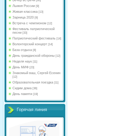
[60]
Лыжня России
[9]
Живая классика
[13]
Зарница 2020
[9]
Встреча с чемпионом
[12]
Фестиваль патриотической
песни
[33]
Патриотический фестиваль
[14]
Волонтерский концерт
[14]
База отдыха
[8]
День гражданской обороны
[12]
Неделя наук
[11]
День МИФ
[23]
Знакомый ваш, Сергей Есенин
[12]
Образовательная поездка
[11]
Сидим дома
[36]
День памяти
[19]
Горячая линия