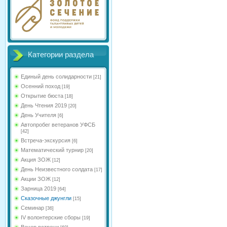
Категории раздела
Единый день солидарности
[21]
Осенний поход
[19]
Открытие бюста
[18]
День Чтения 2019
[20]
День Учителя
[6]
Автопробег ветеранов УФСБ
[42]
Встреча-экскурсия
[6]
Математический турнир
[20]
Акция ЗОЖ
[12]
День Неизвестного солдата
[17]
Акции ЗОЖ
[12]
Зарница 2019
[64]
Сказочные джунгли
[15]
Семинар
[36]
IV волонтерские сборы
[19]
Вечер встречи