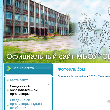
Официальный сайт МБОУ "С
Меню сайта
Фотоальбом
Главная
»
Фотоальбом
»
2020
»
Сказочны
Карта сайта
Сведения об
образовательной
организации
Сведения об
организации отдыха
детей и их