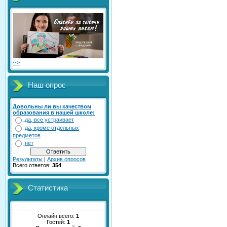
-->
Наш опрос
Довольны ли вы качеством
образования в нашей школе:
да, все устраивает
да, кроме отдельных
предметов
нет
Результаты
|
Архив опросов
Всего ответов:
354
Статистика
Онлайн всего:
1
Гостей:
1