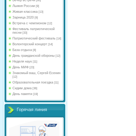
[60]
Лыжня России
[9]
Живая классика
[13]
Зарница 2020
[9]
Встреча с чемпионом
[12]
Фестиваль патриотической
песни
[33]
Патриотический фестиваль
[14]
Волонтерский концерт
[14]
База отдыха
[8]
День гражданской обороны
[12]
Неделя наук
[11]
День МИФ
[23]
Знакомый ваш, Сергей Есенин
[12]
Образовательная поездка
[11]
Сидим дома
[36]
День памяти
[19]
Горячая линия