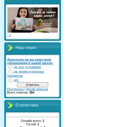
-->
Наш опрос
Довольны ли вы качеством
образования в нашей школе:
да, все устраивает
да, кроме отдельных
предметов
нет
Результаты
|
Архив опросов
Всего ответов:
354
Статистика
Онлайн всего:
1
Гостей:
1