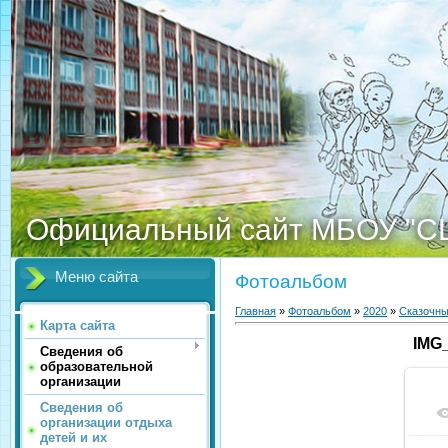
Официальный сайт МБОУ "С
Меню сайта
Фотоальбом
Главная
»
Фотоальбом
»
2020
»
Сказочны
Карта сайта
IMG
Сведения об
образовательной
организации
Сведения об
организации отдыха
детей и их