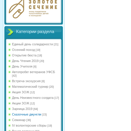
Категории раздела
Единый день солидарности
[21]
Осенний поход
[19]
Открытие бюста
[18]
День Чтения 2019
[20]
День Учителя
[6]
Автопробег ветеранов УФСБ
[42]
Встреча-экскурсия
[6]
Математический турнир
[20]
Акция ЗОЖ
[12]
День Неизвестного солдата
[17]
Акции ЗОЖ
[12]
Зарница 2019
[64]
Сказочные джунгли
[15]
Семинар
[36]
IV волонтерские сборы
[19]
Вечер встречи