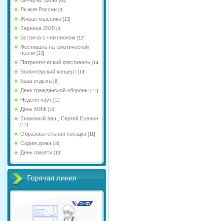
[60]
Лыжня России
[9]
Живая классика
[13]
Зарница 2020
[9]
Встреча с чемпионом
[12]
Фестиваль патриотической
песни
[33]
Патриотический фестиваль
[14]
Волонтерский концерт
[14]
База отдыха
[8]
День гражданской обороны
[12]
Неделя наук
[11]
День МИФ
[23]
Знакомый ваш, Сергей Есенин
[12]
Образовательная поездка
[11]
Сидим дома
[36]
День памяти
[19]
Горячая линия