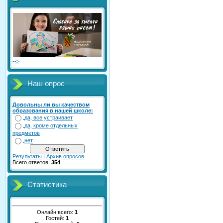
-->
Наш опрос
Довольны ли вы качеством
образования в нашей школе:
да, все устраивает
да, кроме отдельных
предметов
нет
Результаты
|
Архив опросов
Всего ответов:
354
Статистика
Онлайн всего:
1
Гостей:
1