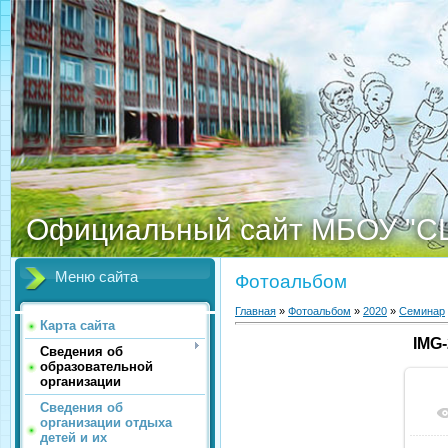
Официальный сайт МБОУ "С
Меню сайта
Фотоальбом
Главная
»
Фотоальбом
»
2020
»
Семинар
Карта сайта
IMG
Сведения об
образовательной
организации
Сведения об
организации отдыха
детей и их