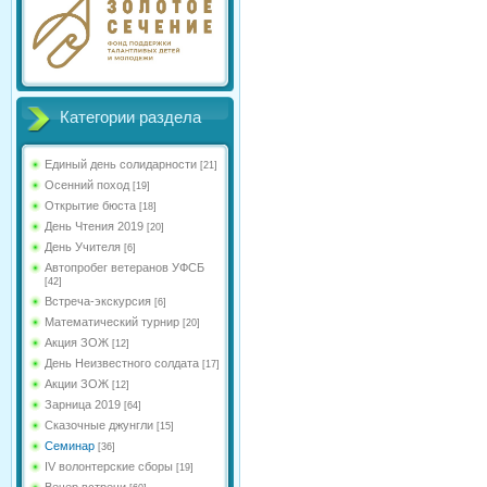
Категории раздела
Единый день солидарности
[21]
Осенний поход
[19]
Открытие бюста
[18]
День Чтения 2019
[20]
День Учителя
[6]
Автопробег ветеранов УФСБ
[42]
Встреча-экскурсия
[6]
Математический турнир
[20]
Акция ЗОЖ
[12]
День Неизвестного солдата
[17]
Акции ЗОЖ
[12]
Зарница 2019
[64]
Сказочные джунгли
[15]
Семинар
[36]
IV волонтерские сборы
[19]
Вечер встречи