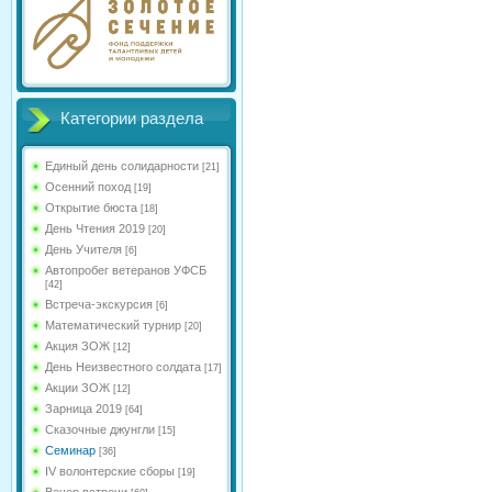
Категории раздела
Единый день солидарности
[21]
Осенний поход
[19]
Открытие бюста
[18]
День Чтения 2019
[20]
День Учителя
[6]
Автопробег ветеранов УФСБ
[42]
Встреча-экскурсия
[6]
Математический турнир
[20]
Акция ЗОЖ
[12]
День Неизвестного солдата
[17]
Акции ЗОЖ
[12]
Зарница 2019
[64]
Сказочные джунгли
[15]
Семинар
[36]
IV волонтерские сборы
[19]
Вечер встречи