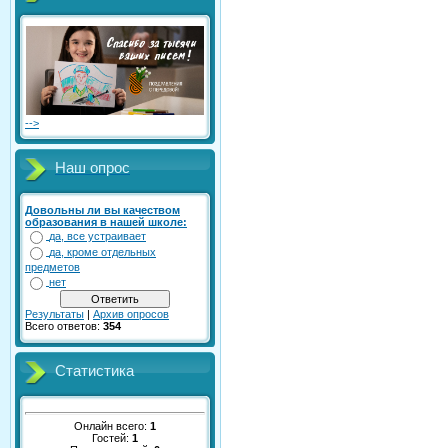
-->
Наш опрос
Довольны ли вы качеством
образования в нашей школе:
да, все устраивает
да, кроме отдельных
предметов
нет
Результаты
|
Архив опросов
Всего ответов:
354
Статистика
Онлайн всего:
1
Гостей:
1