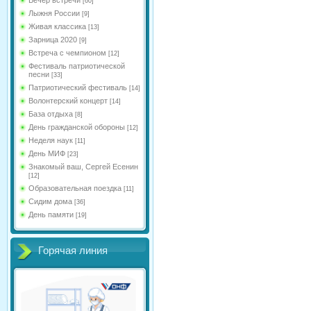
[60]
Лыжня России
[9]
Живая классика
[13]
Зарница 2020
[9]
Встреча с чемпионом
[12]
Фестиваль патриотической
песни
[33]
Патриотический фестиваль
[14]
Волонтерский концерт
[14]
База отдыха
[8]
День гражданской обороны
[12]
Неделя наук
[11]
День МИФ
[23]
Знакомый ваш, Сергей Есенин
[12]
Образовательная поездка
[11]
Сидим дома
[36]
День памяти
[19]
Горячая линия