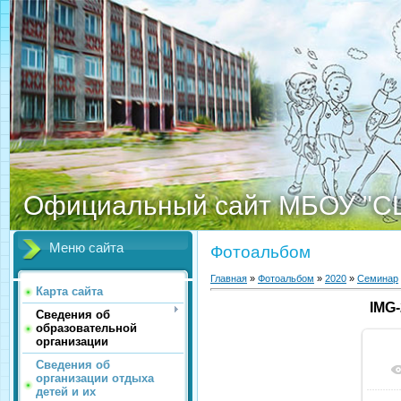
Официальный сайт МБОУ "С
Меню сайта
Фотоальбом
Главная
»
Фотоальбом
»
2020
»
Семинар
Карта сайта
IMG
Сведения об
образовательной
организации
Сведения об
организации отдыха
детей и их