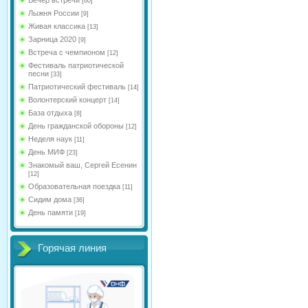
[60]
Лыжня России
[9]
Живая классика
[13]
Зарница 2020
[9]
Встреча с чемпионом
[12]
Фестиваль патриотической
песни
[33]
Патриотический фестиваль
[14]
Волонтерский концерт
[14]
База отдыха
[8]
День гражданской обороны
[12]
Неделя наук
[11]
День МИФ
[23]
Знакомый ваш, Сергей Есенин
[12]
Образовательная поездка
[11]
Сидим дома
[36]
День памяти
[19]
Горячая линия