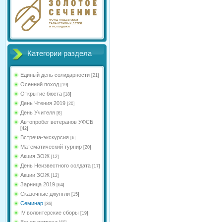
Категории раздела
Единый день солидарности
[21]
Осенний поход
[19]
Открытие бюста
[18]
День Чтения 2019
[20]
День Учителя
[6]
Автопробег ветеранов УФСБ
[42]
Встреча-экскурсия
[6]
Математический турнир
[20]
Акция ЗОЖ
[12]
День Неизвестного солдата
[17]
Акции ЗОЖ
[12]
Зарница 2019
[64]
Сказочные джунгли
[15]
Семинар
[36]
IV волонтерские сборы
[19]
Вечер встречи