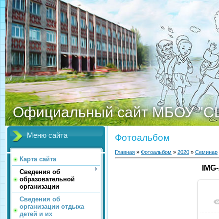
Официальный сайт МБОУ "С
Меню сайта
Фотоальбом
Главная
»
Фотоальбом
»
2020
»
Семинар
Карта сайта
IMG
Сведения об
образовательной
организации
Сведения об
организации отдыха
детей и их