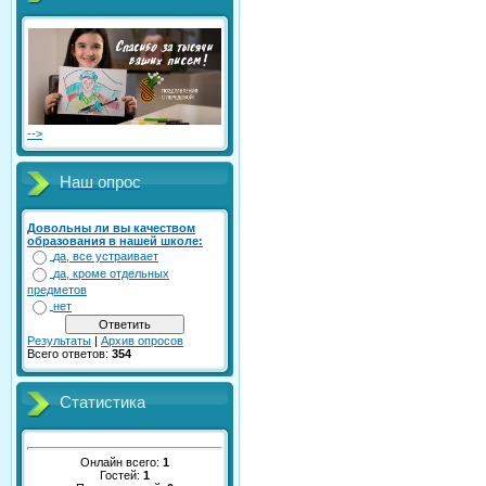
-->
Наш опрос
Довольны ли вы качеством
образования в нашей школе:
да, все устраивает
да, кроме отдельных
предметов
нет
Результаты
|
Архив опросов
Всего ответов:
354
Статистика
Онлайн всего:
1
Гостей:
1