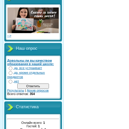
-->
Наш опрос
Довольны ли вы качеством
образования в нашей школе:
да, все устраивает
да, кроме отдельных
предметов
нет
Результаты
|
Архив опросов
Всего ответов:
354
Статистика
Онлайн всего:
1
Гостей:
1