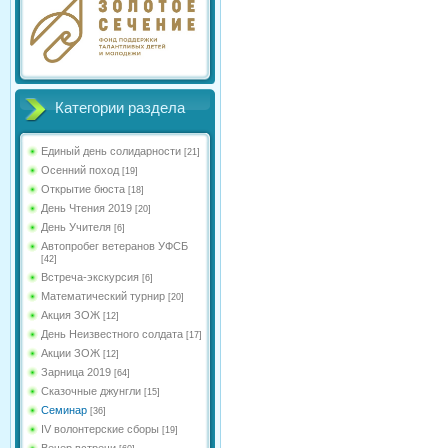
Категории раздела
Единый день солидарности
[21]
Осенний поход
[19]
Открытие бюста
[18]
День Чтения 2019
[20]
День Учителя
[6]
Автопробег ветеранов УФСБ
[42]
Встреча-экскурсия
[6]
Математический турнир
[20]
Акция ЗОЖ
[12]
День Неизвестного солдата
[17]
Акции ЗОЖ
[12]
Зарница 2019
[64]
Сказочные джунгли
[15]
Семинар
[36]
IV волонтерские сборы
[19]
Вечер встречи