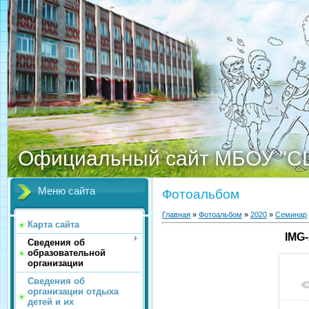
Официальный сайт МБОУ "С
Меню сайта
Фотоальбом
Главная
»
Фотоальбом
»
2020
»
Семинар
Карта сайта
IMG
Сведения об
образовательной
организации
Сведения об
организации отдыха
детей и их