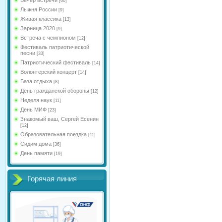
[60]
Лыжня России
[9]
Живая классика
[13]
Зарница 2020
[9]
Встреча с чемпионом
[12]
Фестиваль патриотической
песни
[33]
Патриотический фестиваль
[14]
Волонтерский концерт
[14]
База отдыха
[8]
День гражданской обороны
[12]
Неделя наук
[11]
День МИФ
[23]
Знакомый ваш, Сергей Есенин
[12]
Образовательная поездка
[11]
Сидим дома
[36]
День памяти
[19]
Горячая линия