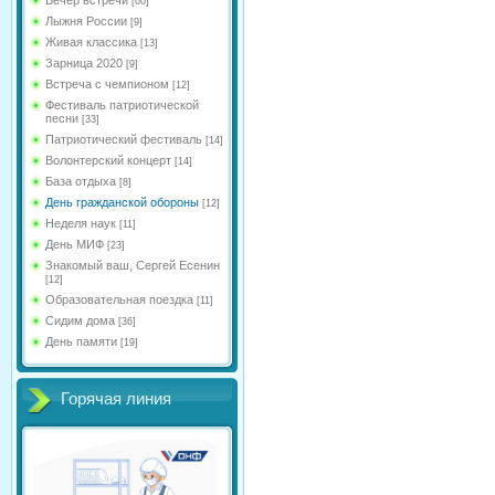
[60]
Лыжня России
[9]
Живая классика
[13]
Зарница 2020
[9]
Встреча с чемпионом
[12]
Фестиваль патриотической
песни
[33]
Патриотический фестиваль
[14]
Волонтерский концерт
[14]
База отдыха
[8]
День гражданской обороны
[12]
Неделя наук
[11]
День МИФ
[23]
Знакомый ваш, Сергей Есенин
[12]
Образовательная поездка
[11]
Сидим дома
[36]
День памяти
[19]
Горячая линия