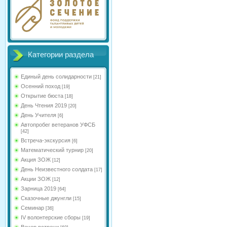
Категории раздела
Единый день солидарности
[21]
Осенний поход
[19]
Открытие бюста
[18]
День Чтения 2019
[20]
День Учителя
[6]
Автопробег ветеранов УФСБ
[42]
Встреча-экскурсия
[6]
Математический турнир
[20]
Акция ЗОЖ
[12]
День Неизвестного солдата
[17]
Акции ЗОЖ
[12]
Зарница 2019
[64]
Сказочные джунгли
[15]
Семинар
[36]
IV волонтерские сборы
[19]
Вечер встречи