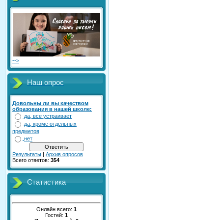
-->
Наш опрос
Довольны ли вы качеством
образования в нашей школе:
да, все устраивает
да, кроме отдельных
предметов
нет
Результаты
|
Архив опросов
Всего ответов:
354
Статистика
Онлайн всего:
1
Гостей:
1