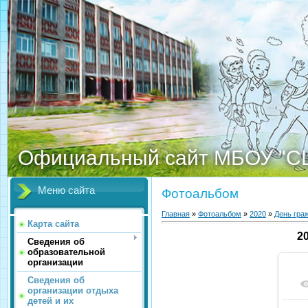
Официальный сайт МБОУ "С
Меню сайта
Фотоальбом
Главная
»
Фотоальбом
»
2020
»
День гра
Карта сайта
2
Сведения об
образовательной
организации
Сведения об
организации отдыха
детей и их