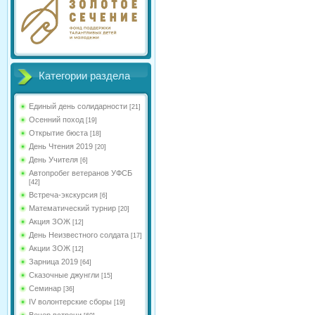
Категории раздела
Единый день солидарности
[21]
Осенний поход
[19]
Открытие бюста
[18]
День Чтения 2019
[20]
День Учителя
[6]
Автопробег ветеранов УФСБ
[42]
Встреча-экскурсия
[6]
Математический турнир
[20]
Акция ЗОЖ
[12]
День Неизвестного солдата
[17]
Акции ЗОЖ
[12]
Зарница 2019
[64]
Сказочные джунгли
[15]
Семинар
[36]
IV волонтерские сборы
[19]
Вечер встречи