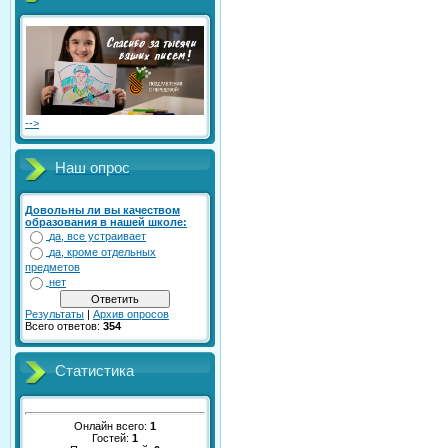
-->
Наш опрос
Довольны ли вы качеством
образования в нашей школе:
да, все устраивает
да, кроме отдельных
предметов
нет
Результаты
|
Архив опросов
Всего ответов:
354
Статистика
Онлайн всего:
1
Гостей:
1