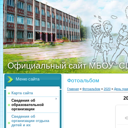
Официальный сайт МБОУ "С
Меню сайта
Фотоальбом
Главная
»
Фотоальбом
»
2020
»
День гра
Карта сайта
2
Сведения об
образовательной
организации
Сведения об
организации отдыха
детей и их