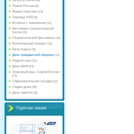
[60]
Лыжня России
[9]
Живая классика
[13]
Зарница 2020
[9]
Встреча с чемпионом
[12]
Фестиваль патриотической
песни
[33]
Патриотический фестиваль
[14]
Волонтерский концерт
[14]
База отдыха
[8]
День гражданской обороны
[12]
Неделя наук
[11]
День МИФ
[23]
Знакомый ваш, Сергей Есенин
[12]
Образовательная поездка
[11]
Сидим дома
[36]
День памяти
[19]
Горячая линия