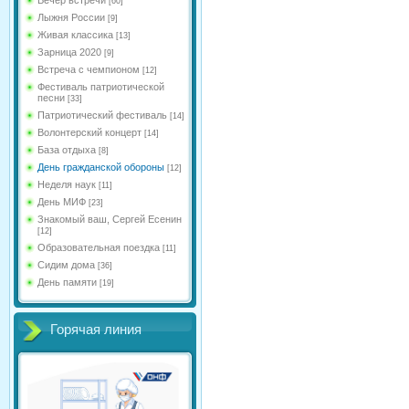
[60]
Лыжня России
[9]
Живая классика
[13]
Зарница 2020
[9]
Встреча с чемпионом
[12]
Фестиваль патриотической
песни
[33]
Патриотический фестиваль
[14]
Волонтерский концерт
[14]
База отдыха
[8]
День гражданской обороны
[12]
Неделя наук
[11]
День МИФ
[23]
Знакомый ваш, Сергей Есенин
[12]
Образовательная поездка
[11]
Сидим дома
[36]
День памяти
[19]
Горячая линия