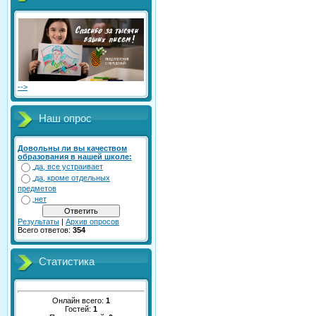
-->
Наш опрос
Довольны ли вы качеством
образования в нашей школе:
да, все устраивает
да, кроме отдельных
предметов
нет
Результаты
|
Архив опросов
Всего ответов:
354
Статистика
Онлайн всего:
1
Гостей:
1