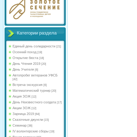
Категории раздела
Единый день солидарности
[21]
Осенний поход
[19]
Открытие бюста
[18]
День Чтения 2019
[20]
День Учителя
[6]
Автопробег ветеранов УФСБ
[42]
Встреча-экскурсия
[6]
Математический турнир
[20]
Акция ЗОЖ
[12]
День Неизвестного солдата
[17]
Акции ЗОЖ
[12]
Зарница 2019
[64]
Сказочные джунгли
[15]
Семинар
[36]
IV волонтерские сборы
[19]
Вечер встречи