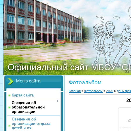
Официальный сайт МБОУ "С
Меню сайта
Фотоальбом
Главная
»
Фотоальбом
»
2020
»
День гра
Карта сайта
2
Сведения об
образовательной
организации
Сведения об
организации отдыха
детей и их