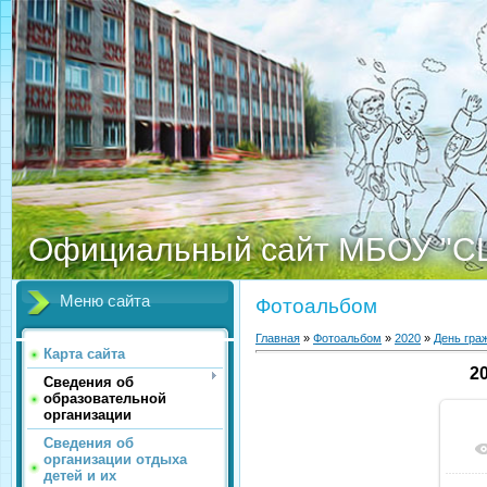
Официальный сайт МБОУ "С
Меню сайта
Фотоальбом
Главная
»
Фотоальбом
»
2020
»
День гра
Карта сайта
2
Сведения об
образовательной
организации
Сведения об
организации отдыха
детей и их