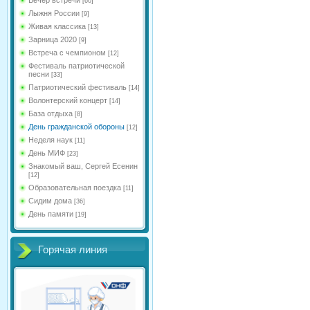
[60]
Лыжня России
[9]
Живая классика
[13]
Зарница 2020
[9]
Встреча с чемпионом
[12]
Фестиваль патриотической
песни
[33]
Патриотический фестиваль
[14]
Волонтерский концерт
[14]
База отдыха
[8]
День гражданской обороны
[12]
Неделя наук
[11]
День МИФ
[23]
Знакомый ваш, Сергей Есенин
[12]
Образовательная поездка
[11]
Сидим дома
[36]
День памяти
[19]
Горячая линия