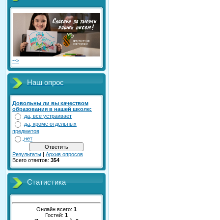
-->
Наш опрос
Довольны ли вы качеством
образования в нашей школе:
да, все устраивает
да, кроме отдельных
предметов
нет
Результаты
|
Архив опросов
Всего ответов:
354
Статистика
Онлайн всего:
1
Гостей:
1