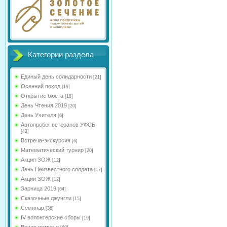
Категории раздела
Единый день солидарности
[21]
Осенний поход
[19]
Открытие бюста
[18]
День Чтения 2019
[20]
День Учителя
[6]
Автопробег ветеранов УФСБ
[42]
Встреча-экскурсия
[6]
Математический турнир
[20]
Акция ЗОЖ
[12]
День Неизвестного солдата
[17]
Акции ЗОЖ
[12]
Зарница 2019
[64]
Сказочные джунгли
[15]
Семинар
[36]
IV волонтерские сборы
[19]
Вечер встречи