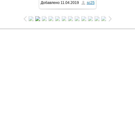
Добавлено
11.04.2019
sc25
1024x681
/ 334.7Kb