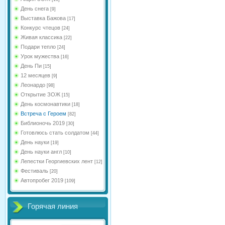
День снега
[9]
Выставка Бажова
[17]
Конкурс чтецов
[24]
Живая классика
[22]
Подари тепло
[24]
Урок мужества
[16]
День Пи
[15]
12 месяцев
[9]
Леонардо
[98]
Открытие ЗОЖ
[15]
День космонавтики
[18]
Встреча с Героем
[82]
Библионочь 2019
[30]
Готовлюсь стать солдатом
[44]
День науки
[19]
День науки англ
[10]
Лепестки Георгиевских лент
[12]
Фестиваль
[20]
Автопробег 2019
[109]
Горячая линия