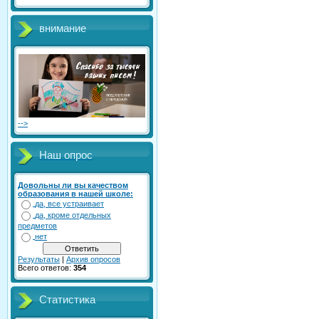
внимание
-->
Наш опрос
Довольны ли вы качеством
образования в нашей школе:
да, все устраивает
да, кроме отдельных
предметов
нет
Результаты
|
Архив опросов
Всего ответов:
354
Статистика