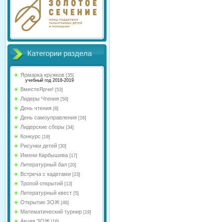
Категории раздела
Ярмарка кружков
[35]
учебный год 2018-2019
ВместеЯрче!
[53]
Лидеры Чтения
[59]
День чтения
[8]
День самоуправления
[16]
Лидерские сборы
[34]
Конкурс
[19]
Рисунки детей
[30]
Имени Карбышева
[17]
Литературный бал
[20]
Встреча с кадетами
[23]
Тропой открытий
[13]
Литературный квест
[5]
Открытие ЗОЖ
[46]
Математический турнир
[19]
Акция ЗОЖ
[16]