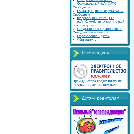
Сайт уполномоченного
Официальный сайт ЗАТО
Свободный
Глава городского округа ЗАТО
Свободный
Федеральный сайт ЦОР
сайт Службы психологической
помощи детям
Следственное управление по
Свердловской области
Образование - детям
Абитуриенту
Рекомендуем
Преимущества предоставления
госуслуг в электронном виде
Детям, родителям