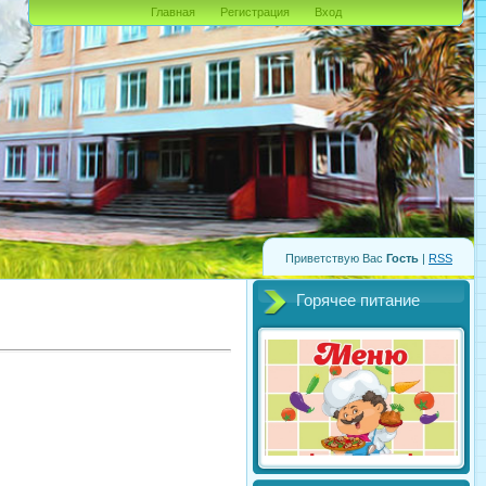
Главная
Регистрация
Вход
Приветствую Вас
Гость
|
RSS
Горячее питание