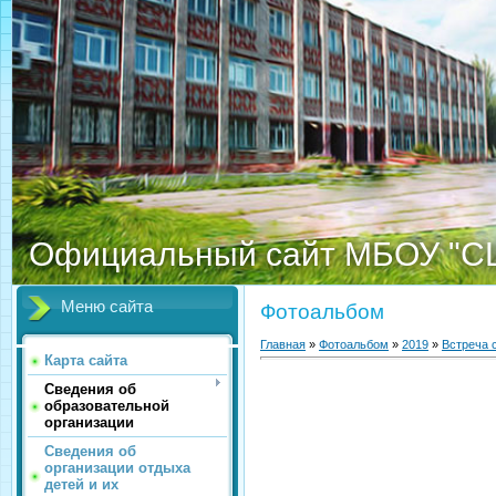
Официальный сайт МБОУ "С
Меню сайта
Фотоальбом
Главная
»
Фотоальбом
»
2019
»
Встреча 
Карта сайта
Сведения об
образовательной
организации
Сведения об
организации отдыха
детей и их