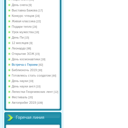
День снега
[9]
Выставка Бажова
[17]
Конкурс чтецов
[24]
Живая классика
[22]
Подари тепло
[24]
Урок мужества
[16]
День Пи
[15]
12 месяцев
[9]
Леонардо
[98]
Открытие ЗОЖ
[15]
День космонавтики
[18]
Встреча с Героем
[82]
Библионочь 2019
[30]
Готовлюсь стать солдатом
[44]
День науки
[19]
День науки англ
[10]
Лепестки Георгиевских лент
[12]
Фестиваль
[20]
Автопробег 2019
[109]
Горячая линия