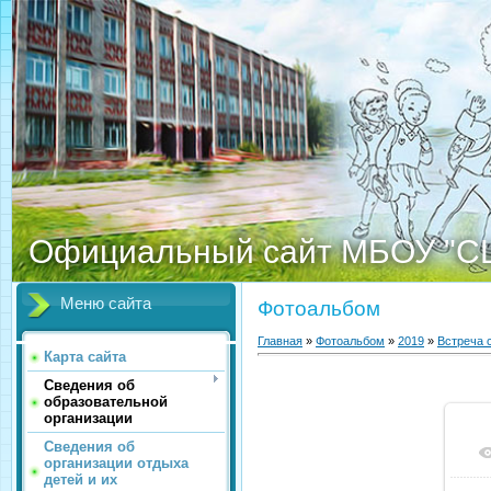
Официальный сайт МБОУ "С
Меню сайта
Фотоальбом
Главная
»
Фотоальбом
»
2019
»
Встреча 
Карта сайта
Сведения об
образовательной
организации
Сведения об
организации отдыха
детей и их