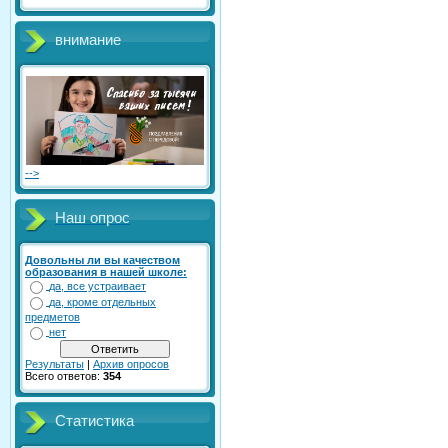
внимание
-->
Наш опрос
Довольны ли вы качеством
образования в нашей школе:
да, все устраивает
да, кроме отдельных
предметов
нет
Результаты
|
Архив опросов
Всего ответов:
354
Статистика