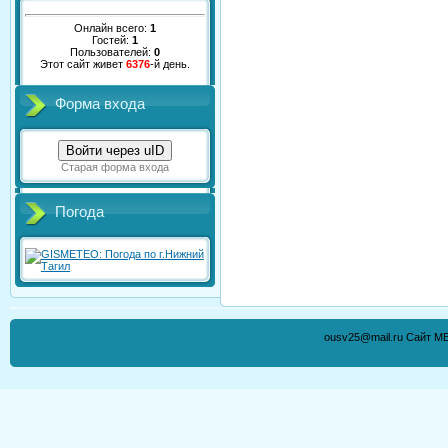
Онлайн всего:
1
Гостей:
1
Пользователей:
0
Этот сайт живет
6376
-й день.
Форма входа
Войти через uID
Старая форма входа
Погода
ousv25@mail.ru Сайт М