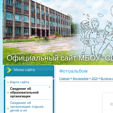
Официальный сайт МБОУ "С
Меню сайта
Фотоальбом
Главная
»
Фотоальбом
»
2019
»
Встреча 
Карта сайта
Сведения об
образовательной
организации
Сведения об
организации отдыха
детей и их