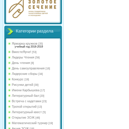
Категории раздела
Ярмарка кружков
[35]
учебный год 2018-2019
ВместеЯрче!
[53]
Лидеры Чтения
[59]
День чтения
[8]
День самоуправления
[16]
Лидерские сборы
[34]
Конкурс
[19]
Рисунки детей
[30]
Имени Карбышева
[17]
Литературный бал
[20]
Встреча с кадетами
[23]
Тропой открытий
[13]
Литературный квест
[5]
Открытие ЗОЖ
[46]
Математический турнир
[19]
Акция ЗОЖ
[16]