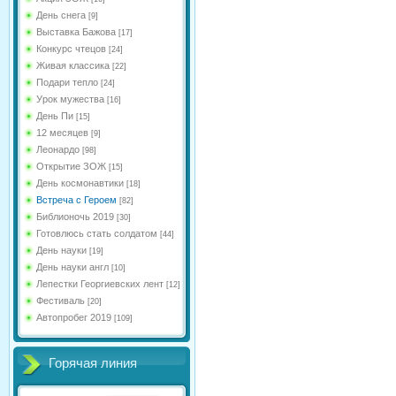
День снега
[9]
Выставка Бажова
[17]
Конкурс чтецов
[24]
Живая классика
[22]
Подари тепло
[24]
Урок мужества
[16]
День Пи
[15]
12 месяцев
[9]
Леонардо
[98]
Открытие ЗОЖ
[15]
День космонавтики
[18]
Встреча с Героем
[82]
Библионочь 2019
[30]
Готовлюсь стать солдатом
[44]
День науки
[19]
День науки англ
[10]
Лепестки Георгиевских лент
[12]
Фестиваль
[20]
Автопробег 2019
[109]
Горячая линия