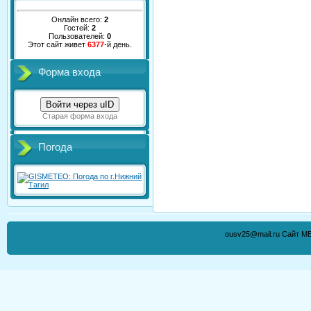
Онлайн всего:
2
Гостей:
2
Пользователей:
0
Этот сайт живет
6377
-й день.
Форма входа
Войти через uID
Старая форма входа
Погода
ousv25@mail.ru Сайт М