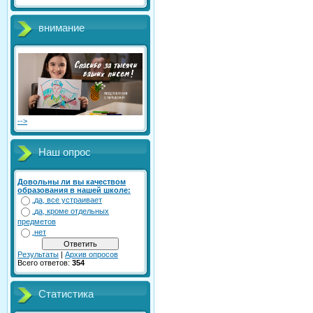
внимание
-->
Наш опрос
Довольны ли вы качеством
образования в нашей школе:
да, все устраивает
да, кроме отдельных
предметов
нет
Результаты
|
Архив опросов
Всего ответов:
354
Статистика