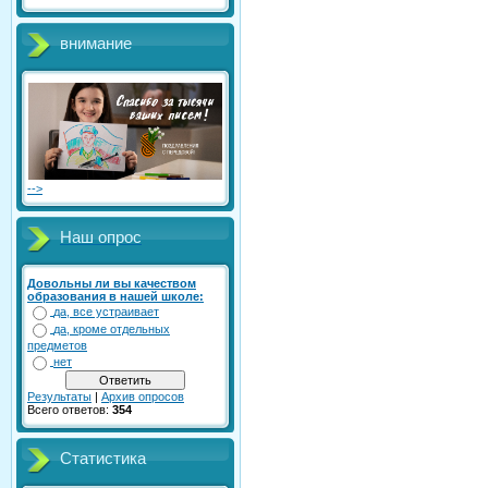
внимание
-->
Наш опрос
Довольны ли вы качеством
образования в нашей школе:
да, все устраивает
да, кроме отдельных
предметов
нет
Результаты
|
Архив опросов
Всего ответов:
354
Статистика