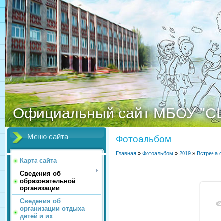
Официальный сайт МБОУ "С
Меню сайта
Фотоальбом
Главная
»
Фотоальбом
»
2019
»
Встреча 
Карта сайта
Сведения об
образовательной
организации
Сведения об
организации отдыха
детей и их