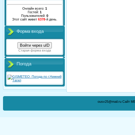
Онлайн всего:
1
Гостей:
1
Пользователей:
0
Этот сайт живет
6378
-й день.
Форма входа
Войти через uID
Старая форма входа
Погода
ousv25@mail.ru Сайт М