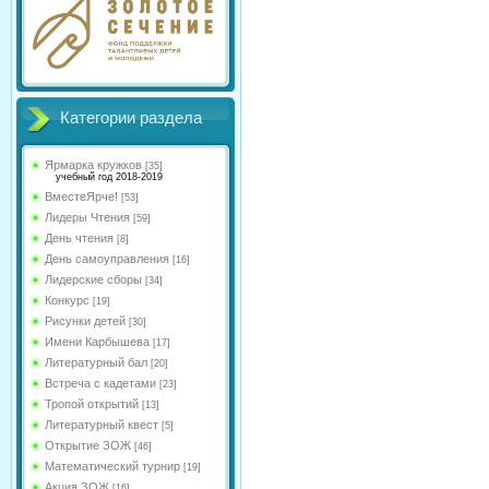
Категории раздела
Ярмарка кружков
[35]
учебный год 2018-2019
ВместеЯрче!
[53]
Лидеры Чтения
[59]
День чтения
[8]
День самоуправления
[16]
Лидерские сборы
[34]
Конкурс
[19]
Рисунки детей
[30]
Имени Карбышева
[17]
Литературный бал
[20]
Встреча с кадетами
[23]
Тропой открытий
[13]
Литературный квест
[5]
Открытие ЗОЖ
[46]
Математический турнир
[19]
Акция ЗОЖ
[16]