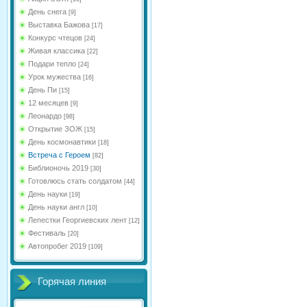
День снега
[9]
Выставка Бажова
[17]
Конкурс чтецов
[24]
Живая классика
[22]
Подари тепло
[24]
Урок мужества
[16]
День Пи
[15]
12 месяцев
[9]
Леонардо
[98]
Открытие ЗОЖ
[15]
День космонавтики
[18]
Встреча с Героем
[82]
Библионочь 2019
[30]
Готовлюсь стать солдатом
[44]
День науки
[19]
День науки англ
[10]
Лепестки Георгиевских лент
[12]
Фестиваль
[20]
Автопробег 2019
[109]
Горячая линия