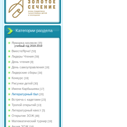
Категории раздела
Ярмарка кружков
[35]
учебный год 2018-2019
ВместеЯрче!
[53]
Лидеры Чтения
[59]
День чтения
[8]
День самоуправления
[16]
Лидерские сборы
[34]
Конкурс
[19]
Рисунки детей
[30]
Имени Карбышева
[17]
Литературный бал
[20]
Встреча с кадетами
[23]
Тропой открытий
[13]
Литературный квест
[5]
Открытие ЗОЖ
[46]
Математический турнир
[19]
Акция ЗОЖ
[16]