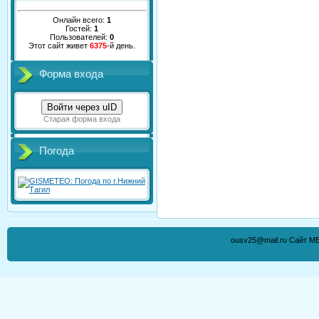
Онлайн всего:
1
Гостей:
1
Пользователей:
0
Этот сайт живет
6375
-й день.
Форма входа
Войти через uID
Старая форма входа
Погода
ousv25@mail.ru Сайт М