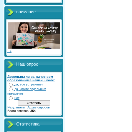
внимание
-->
Наш опрос
Довольны ли вы качеством
образования в нашей школе:
да, все устраивает
да, кроме отдельных
предметов
нет
Результаты
|
Архив опросов
Всего ответов:
354
Статистика