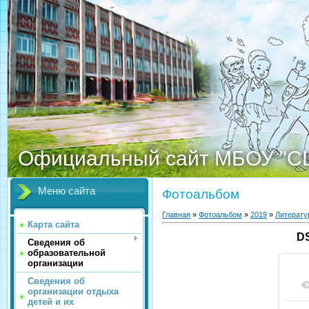
Официальный сайт МБОУ "С
Меню сайта
Фотоальбом
Главная
»
Фотоальбом
»
2019
»
Литерату
Карта сайта
DS
Сведения об
образовательной
организации
Сведения об
организации отдыха
детей и их