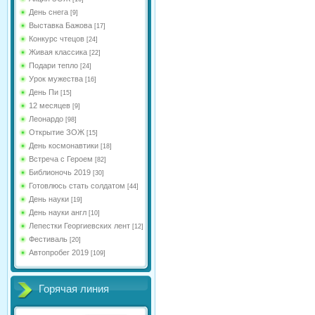
День снега
[9]
Выставка Бажова
[17]
Конкурс чтецов
[24]
Живая классика
[22]
Подари тепло
[24]
Урок мужества
[16]
День Пи
[15]
12 месяцев
[9]
Леонардо
[98]
Открытие ЗОЖ
[15]
День космонавтики
[18]
Встреча с Героем
[82]
Библионочь 2019
[30]
Готовлюсь стать солдатом
[44]
День науки
[19]
День науки англ
[10]
Лепестки Георгиевских лент
[12]
Фестиваль
[20]
Автопробег 2019
[109]
Горячая линия