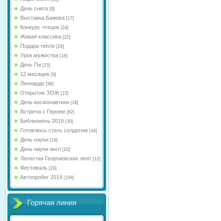
День снега
[9]
Выставка Бажова
[17]
Конкурс чтецов
[24]
Живая классика
[22]
Подари тепло
[24]
Урок мужества
[16]
День Пи
[15]
12 месяцев
[9]
Леонардо
[98]
Открытие ЗОЖ
[15]
День космонавтики
[18]
Встреча с Героем
[82]
Библионочь 2019
[30]
Готовлюсь стать солдатом
[44]
День науки
[19]
День науки англ
[10]
Лепестки Георгиевских лент
[12]
Фестиваль
[20]
Автопробег 2019
[109]
Горячая линия