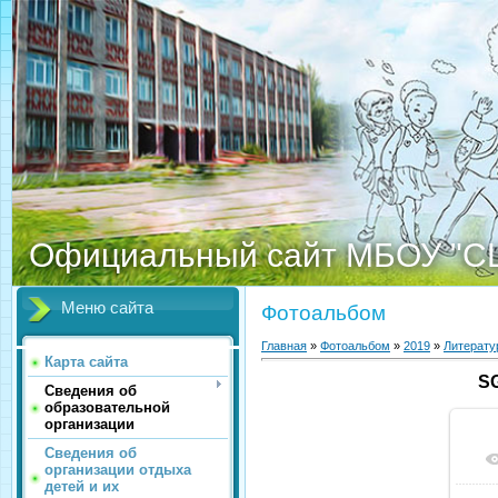
Официальный сайт МБОУ "С
Меню сайта
Фотоальбом
Главная
»
Фотоальбом
»
2019
»
Литерату
Карта сайта
SG
Сведения об
образовательной
организации
Сведения об
организации отдыха
детей и их