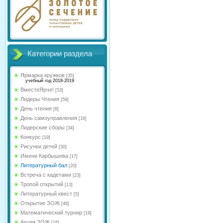
Категории раздела
Ярмарка кружков
[35]
учебный год 2018-2019
ВместеЯрче!
[53]
Лидеры Чтения
[59]
День чтения
[8]
День самоуправления
[16]
Лидерские сборы
[34]
Конкурс
[19]
Рисунки детей
[30]
Имени Карбышева
[17]
Литературный бал
[20]
Встреча с кадетами
[23]
Тропой открытий
[13]
Литературный квест
[5]
Открытие ЗОЖ
[46]
Математический турнир
[19]
Акция ЗОЖ
[16]