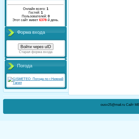
Онлайн всего:
1
Гостей:
1
Пользователей:
0
Этот сайт живет
6378
-й день.
Форма входа
Войти через uID
Старая форма входа
Погода
ousv25@mail.ru Сайт М