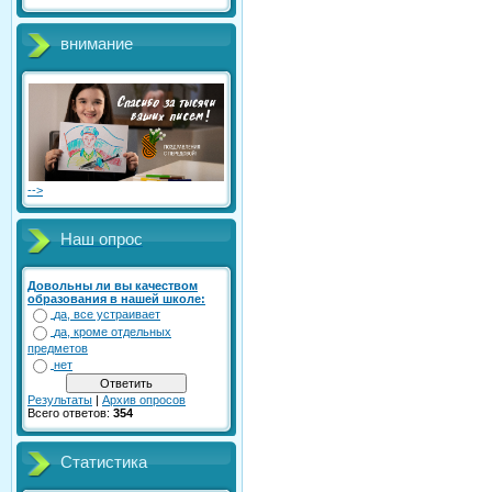
внимание
-->
Наш опрос
Довольны ли вы качеством
образования в нашей школе:
да, все устраивает
да, кроме отдельных
предметов
нет
Результаты
|
Архив опросов
Всего ответов:
354
Статистика