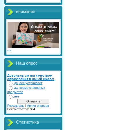
внимание
-->
Наш опрос
Довольны ли вы качеством
образования в нашей школе:
да, все устраивает
да, кроме отдельных
предметов
нет
Результаты
|
Архив опросов
Всего ответов:
354
Статистика