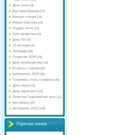
День снега
[9]
Выставка Бажова
[17]
Конкурс чтецов
[24]
Живая классика
[22]
Подари тепло
[24]
Урок мужества
[16]
День Пи
[15]
12 месяцев
[9]
Леонардо
[98]
Открытие ЗОЖ
[15]
День космонавтики
[18]
Встреча с Героем
[82]
Библионочь 2019
[30]
Готовлюсь стать солдатом
[44]
День науки
[19]
День науки англ
[10]
Лепестки Георгиевских лент
[12]
Фестиваль
[20]
Автопробег 2019
[109]
Горячая линия