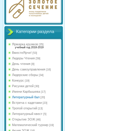
Категории раздела
Ярмарка кружков
[35]
учебный год 2018-2019
ВместеЯрче!
[53]
Лидеры Чтения
[59]
День чтения
[8]
День самоуправления
[16]
Лидерские сборы
[34]
Конкурс
[19]
Рисунки детей
[30]
Имени Карбышева
[17]
Литературный бал
[20]
Встреча с кадетами
[23]
Тропой открытий
[13]
Литературный квест
[5]
Открытие ЗОЖ
[46]
Математический турнир
[19]
Акция ЗОЖ
[16]