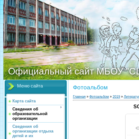
Официальный сайт МБОУ "С
Меню сайта
Фотоальбом
Главная
»
Фотоальбом
»
2019
»
Литерату
Карта сайта
SG
Сведения об
образовательной
организации
Сведения об
организации отдыха
детей и их