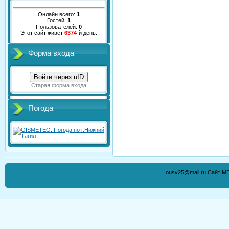
Онлайн всего:
1
Гостей:
1
Пользователей:
0
Этот сайт живет
6374
-й день.
Форма входа
Войти через uID
Старая форма входа
Погода
ousv25@mail.ru Сайт М