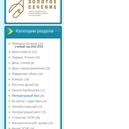
Категории раздела
Ярмарка кружков
[35]
учебный год 2018-2019
ВместеЯрче!
[53]
Лидеры Чтения
[59]
День чтения
[8]
День самоуправления
[16]
Лидерские сборы
[34]
Конкурс
[19]
Рисунки детей
[30]
Имени Карбышева
[17]
Литературный бал
[20]
Встреча с кадетами
[23]
Тропой открытий
[13]
Литературный квест
[5]
Открытие ЗОЖ
[46]
Математический турнир
[19]
Акция ЗОЖ
[16]