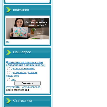
внимание
-->
Наш опрос
Довольны ли вы качеством
образования в нашей школе:
да, все устраивает
да, кроме отдельных
предметов
нет
Результаты
|
Архив опросов
Всего ответов:
354
Статистика