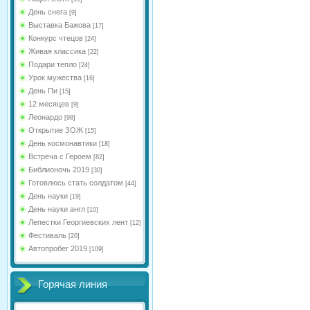
День снега
[9]
Выставка Бажова
[17]
Конкурс чтецов
[24]
Живая классика
[22]
Подари тепло
[24]
Урок мужества
[16]
День Пи
[15]
12 месяцев
[9]
Леонардо
[98]
Открытие ЗОЖ
[15]
День космонавтики
[18]
Встреча с Героем
[82]
Библионочь 2019
[30]
Готовлюсь стать солдатом
[44]
День науки
[19]
День науки англ
[10]
Лепестки Георгиевских лент
[12]
Фестиваль
[20]
Автопробег 2019
[109]
Горячая линия