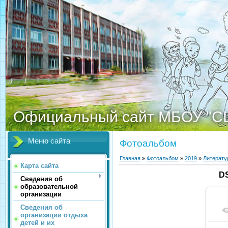
Официальный сайт МБОУ "С
Меню сайта
Фотоальбом
Главная
»
Фотоальбом
»
2019
»
Литерату
Карта сайта
DS
Сведения об
образовательной
организации
Сведения об
организации отдыха
детей и их