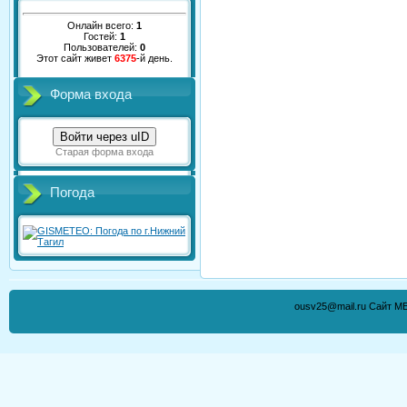
Онлайн всего:
1
Гостей:
1
Пользователей:
0
Этот сайт живет
6375
-й день.
Форма входа
Войти через uID
Старая форма входа
Погода
ousv25@mail.ru Сайт М