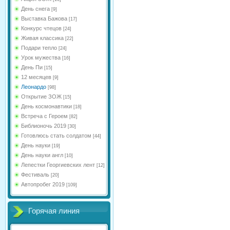
День снега
[9]
Выставка Бажова
[17]
Конкурс чтецов
[24]
Живая классика
[22]
Подари тепло
[24]
Урок мужества
[16]
День Пи
[15]
12 месяцев
[9]
Леонардо
[98]
Открытие ЗОЖ
[15]
День космонавтики
[18]
Встреча с Героем
[82]
Библионочь 2019
[30]
Готовлюсь стать солдатом
[44]
День науки
[19]
День науки англ
[10]
Лепестки Георгиевских лент
[12]
Фестиваль
[20]
Автопробег 2019
[109]
Горячая линия