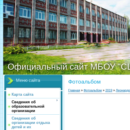
Официальный сайт МБОУ "С
Меню сайта
Фотоальбом
Главная
»
Фотоальбом
»
2019
»
Леонардо
Карта сайта
Сведения об
образовательной
организации
Сведения об
организации отдыха
детей и их