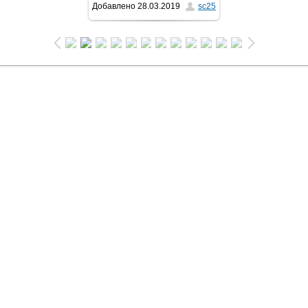
Добавлено
28.03.2019
sc25
1024x768
/ 338.3Kb