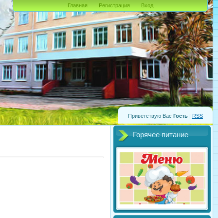
Главная
Регистрация
Вход
Приветствую Вас
Гость
|
RSS
Горячее питание