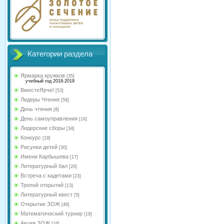
Категории раздела
Ярмарка кружков
[35]
учебный год 2018-2019
ВместеЯрче!
[53]
Лидеры Чтения
[59]
День чтения
[8]
День самоуправления
[16]
Лидерские сборы
[34]
Конкурс
[19]
Рисунки детей
[30]
Имени Карбышева
[17]
Литературный бал
[20]
Встреча с кадетами
[23]
Тропой открытий
[13]
Литературный квест
[5]
Открытие ЗОЖ
[46]
Математический турнир
[19]
Акция ЗОЖ
[16]