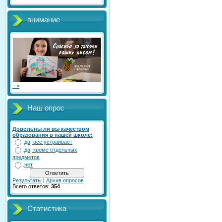
внимание
-->
Наш опрос
Довольны ли вы качеством
образования в нашей школе:
да, все устраивает
да, кроме отдельных
предметов
нет
Результаты
|
Архив опросов
Всего ответов:
354
Статистика