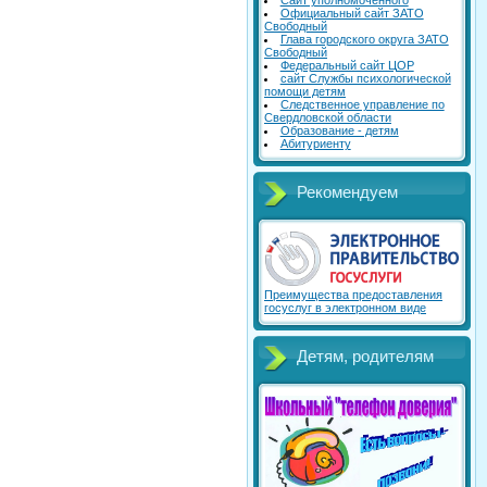
Сайт уполномоченного
Официальный сайт ЗАТО
Свободный
Глава городского округа ЗАТО
Свободный
Федеральный сайт ЦОР
сайт Службы психологической
помощи детям
Следственное управление по
Свердловской области
Образование - детям
Абитуриенту
Рекомендуем
Преимущества предоставления
госуслуг в электронном виде
Детям, родителям